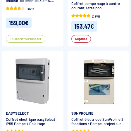
chaleur, différentiel 30 mA,
Coffret pompe nage à contre
disjoncteur courbe D
courant Astralpool
1 avis
2 avis
159,00€
153,47€
En stock fournisseur
Rupture
EASYSELECT
SUNPROLINE
Coffret électrique easySelect
Coffret électrique SunProline 2
IP55 Pompe + Eclairage
fonctions : Pompe, projecteur