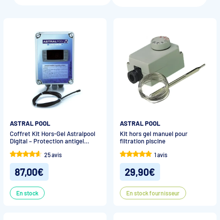
exigences de sécurité.
Accessoires et pièces détachées filtration
Pompe de filtration à vitesse variable
Vannes multivoies filtres à sable
Groupe de filtration sur palette
ASTRAL POOL
ASTRAL POOL
Coffret Kit Hors-Gel Astralpool
Kit hors gel manuel pour
Digital – Protection antigel
filtration piscine
piscine
25 avis
1 avis
87,00€
29,90€
En stock
En stock fournisseur