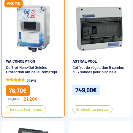
PROMO
WA CONCEPTION
ASTRAL POOL
Coffret Hors-Gel Gelélec –
Coffret de régulation 5 sondes
Protection antigel automatique
ou 7 sondes pour piscine à
pour piscine
débordement
31 avis
749,00€
78,70€
-21,20€
99,90€
En stock fournisseur
En stock fournisseur