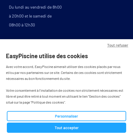
Du lundi au vendredi de 8h00
à 20h00 et le samedi de
08h00 à 12h30
Tout refuser
EasyPiscine utilise des cookies
Avec votre accord, EasyPiscine aimerait utiliser des cookies placés par nous
et/ou par nos partenaires sur ce site. Certains de ces cookies sont strictement
nécessaires au bon fonctionnement du site.
PAIEMENT SÉCURISÉ
Votre consentement à l'installation de cookies non strictement nécessaires est
libre et peut être retiré à tout moment en utilisant le lien "Gestion des cookies"
situé sur la page "Politique des cookies".
Tous droits réservés - designed by
Personnaliser
BWA agence
Tout accepter