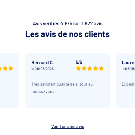
Avis vérifiés 4.8/5 sur 11822 avis
Les avis de nos clients
Bernard C.
Laure
5/5
le 06/08/2026
le 06/0
Très satisfait qualité delai tout au
Expédit
rendez-vous.
Voir tous les avis