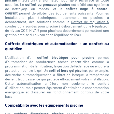
piscine
intègre un transformateur pour gérer l’éclairage en toute
sécurité. Le
coffret surpresseur piscine
est dédié aux systèmes
de nettoyage ou robots, et le
coffret nage à contre-
courant
permet de piloter des équipements puissants. Pour les
installations plus techniques, notamment les piscines à
débordement, des solutions comme le
Coffret de régulation 5
sondes ou 7 sondes pour piscine à débordement
ou le
Régulateur
de niveau CCEI NIVA 5 pour piscine à débordement
permettent une
gestion précise du niveau et de l’équilibre de l’eau.
Coffrets électriques et automatisation : un confort au
quotidien
L’utilisation d’un
coffret électrique pour piscine
permet
d’automatiser de nombreuses tâches essentielles comme la
programmation de la filtration, la gestion de l’éclairage ou encore la
protection contre le gel. Un
coffret hors gel piscine
, par exemple,
déclenche automatiquement la filtration lorsque la température
devient trop basse, ce qui protège efficacement votre installation.
Cette automatisation améliore non seulement le confort
d’utilisation, mais permet également d’optimiser la consommation
énergétique et d’assurer un fonctionnement continu de votre
bassin.
Compatibilité avec les équipements piscine
Les
coffrets électriques piscine
sont conçus pour être