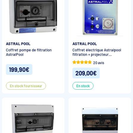
ASTRAL POOL
ASTRAL POOL
Coffret pompe de filtration
Coffret électrique Astralpool
AstralPool
filtration + projecteur
(transformateur 100 W ou
20 avis
600 W)
199,90€
209,00€
En stock fournisseur
En stock