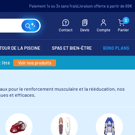
Paiement 1x ou 3x sans frais
Livraison offerte à partir de 69€
0
Contact
Devis
Compte
Panier
TOUR DE LA PISCINE
SPAS ET BIEN-ÊTRE
BONS PLANS
 l’été
Voir nos produits
éaux pour le renforcement musculaire et la rééducation, nos
ues et efficaces.