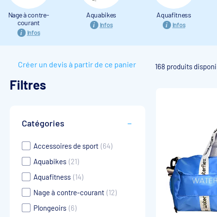
Nage à contre-
Aquabikes
Aquafitness
courant
Infos
Infos
Infos
Créer un devis à partir de ce panier
168 produits disponi
Filtres
Catégories
Accessoires de sport
(64)
Aquabikes
(21)
Aquafitness
(14)
Nage à contre-courant
(12)
Plongeoirs
(6)