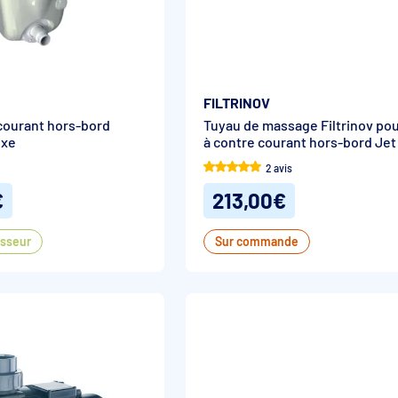
FILTRINOV
courant hors-bord
Tuyau de massage Filtrinov po
uxe
à contre courant hors-bord Jet
2 avis
€
213,00€
isseur
Sur commande