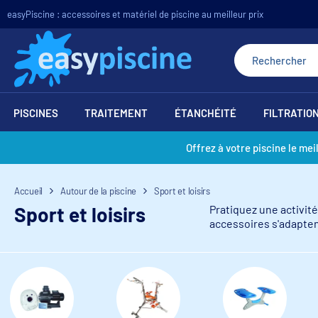
easyPiscine : accessoires et matériel de piscine au meilleur prix
PISCINES
TRAITEMENT
ÉTANCHÉITÉ
FILTRATIO
Offrez à votre piscine le mei
Accueil
Autour de la piscine
Sport et loisirs
Sport et loisirs
Pratiquez une activit
accessoires s'adapten