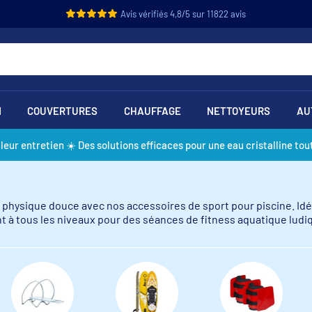
Avis vérifiés 4,8/5 sur 11822 avis
N
COUVERTURES
CHAUFFAGE
NETTOYEURS
AU
lleur entretien ☀️ Des solutions efficaces pour une eau cristalline tout
é physique douce avec nos accessoires de sport pour piscine. Id
t à tous les niveaux pour des séances de fitness aquatique ludiq