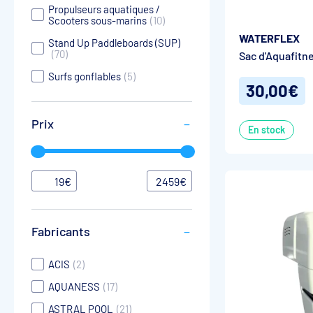
Propulseurs aquatiques /
Scooters sous-marins
(10)
WATERFLEX
Stand Up Paddleboards (SUP)
(70)
Sac d'Aquafitn
Surfs gonflables
(5)
30,00€
Prix
En stock
19
€
2459
€
Fabricants
ACIS
(2)
AQUANESS
(17)
ASTRAL POOL
(21)