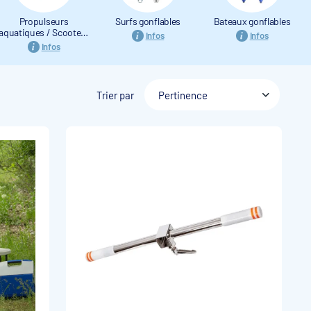
Propulseurs
Surfs gonflables
Bateaux gonflables
aquatiques / Scooters
Infos
Infos
sous-marins
Infos
Trier par
Pertinence