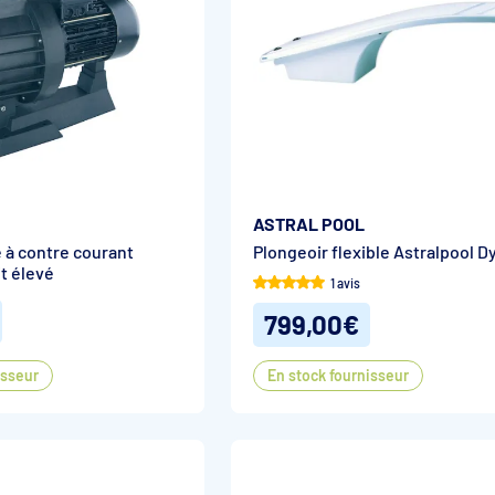
ASTRAL POOL
à contre courant
Plongeoir flexible Astralpool 
t élevé
1 avis
799,00€
isseur
En stock fournisseur