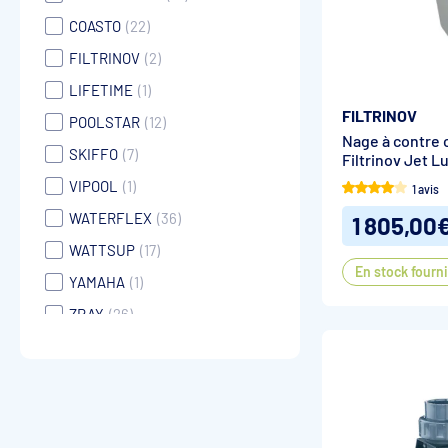
COASTO
(22)
FILTRINOV
(2)
LIFETIME
(1)
FILTRINOV
POOLSTAR
(12)
Nage à contre 
SKIFFO
(7)
Filtrinov Jet L
VIPOOL
(1)
1 avis
WATERFLEX
(36)
1 805,00
WATTSUP
(17)
En stock fourn
YAMAHA
(1)
ZRAY
(26)