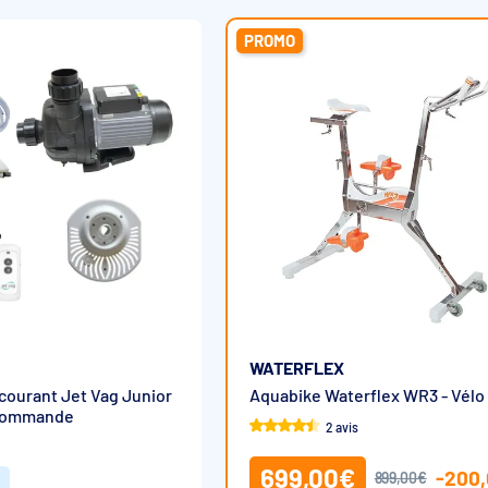
PROMO
WATERFLEX
courant Jet Vag Junior
Aquabike Waterflex WR3 - Vélo 
écommande
2 avis
699,00€
-200
899,00€