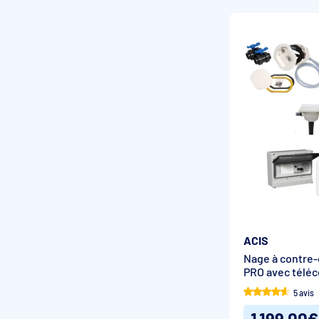
ACIS
Nage à contre-
PRO avec tél
5 avis
1 199,00€