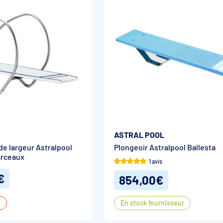
ASTRAL POOL
de largeur Astralpool
Plongeoir Astralpool Ballesta
arceaux
1 avis
€
854,00€
e
En stock fournisseur