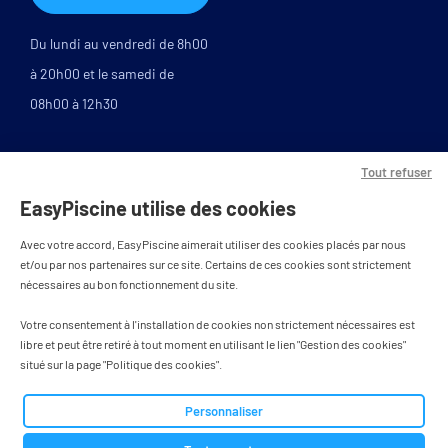
Du lundi au vendredi de 8h00
à 20h00 et le samedi de
08h00 à 12h30
Tout refuser
EasyPiscine utilise des cookies
Avec votre accord, EasyPiscine aimerait utiliser des cookies placés par nous
et/ou par nos partenaires sur ce site. Certains de ces cookies sont strictement
nécessaires au bon fonctionnement du site.
PAIEMENT SÉCURISÉ
Votre consentement à l'installation de cookies non strictement nécessaires est
libre et peut être retiré à tout moment en utilisant le lien "Gestion des cookies"
situé sur la page "Politique des cookies".
Tous droits réservés - designed by
Personnaliser
BWA agence