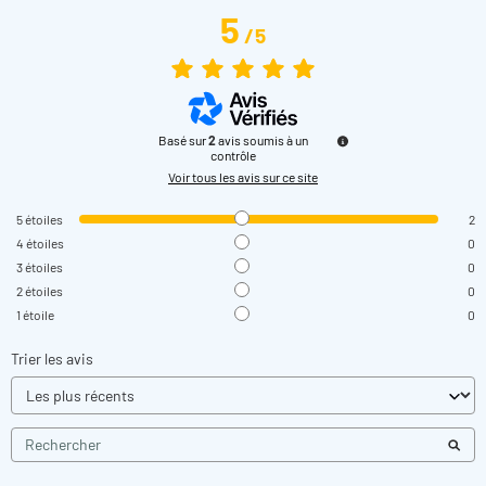
5
/
5
Basé sur
2
avis soumis à un
contrôle
Voir tous les avis sur ce site
5
étoiles
2
4
étoiles
0
3
étoiles
0
2
étoiles
0
1
étoile
0
Trier les avis