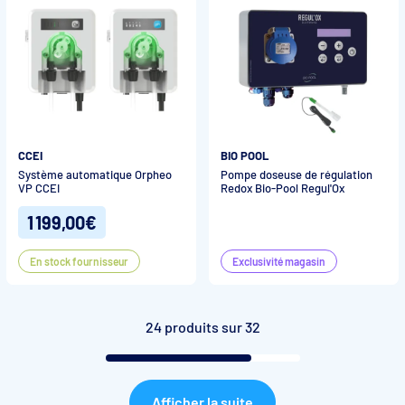
CCEI
BIO POOL
Système automatique Orpheo
Pompe doseuse de régulation
VP CCEI
Redox Bio-Pool Regul'Ox
1 199,00€
En stock fournisseur
Exclusivité magasin
24 produits sur 32
Afficher la suite