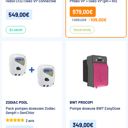
redox CCEI Oxeo VP connectée
Phileo VP + Oxeo VP (pH + Rx)
979,00€
549,00€
-109,00€
1 088,00€
En stock
Stock limité
ZODIAC POOL
BWT PROCOPI
Pack pompes doseuses Zodiac
Pompe doseuse BWT EasyDose
GenpH + GenChlor
2 avis
349,00€