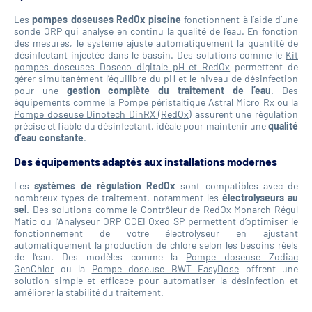
Les
pompes doseuses RedOx piscine
fonctionnent à l’aide d’une
sonde ORP qui analyse en continu la qualité de l’eau. En fonction
des mesures, le système ajuste automatiquement la quantité de
désinfectant injectée dans le bassin. Des solutions comme le
Kit
pompes doseuses Doseco digitale pH et RedOx
permettent de
gérer simultanément l’équilibre du pH et le niveau de désinfection
pour une
gestion complète du traitement de l’eau
. Des
équipements comme la
Pompe péristaltique Astral Micro Rx
ou la
Pompe doseuse Dinotech DinRX (RedOx)
assurent une régulation
précise et fiable du désinfectant, idéale pour maintenir une
qualité
d’eau constante
.
Des équipements adaptés aux installations modernes
Les
systèmes de régulation RedOx
sont compatibles avec de
nombreux types de traitement, notamment les
électrolyseurs au
sel
. Des solutions comme le
Contrôleur de RedOx Monarch Régul
Matic
ou l’
Analyseur ORP CCEI Oxeo SP
permettent d’optimiser le
fonctionnement de votre électrolyseur en ajustant
automatiquement la production de chlore selon les besoins réels
de l’eau. Des modèles comme la
Pompe doseuse Zodiac
GenChlor
ou la
Pompe doseuse BWT EasyDose
offrent une
solution simple et efficace pour automatiser la désinfection et
améliorer la stabilité du traitement.