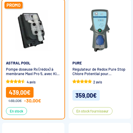
PROMO
ASTRAL POOL
PURE
Pompe doseuse Rx (rédox) à
Régulateur de Redox Pure Stop
membrane Maxi Pro 5, avec Kit
Chlore Potential pour
sonde complet
électrolyseur
4 avis
2 avis
439,00€
359,00€
-30,00€
469,00€
En stock
En stock fournisseur