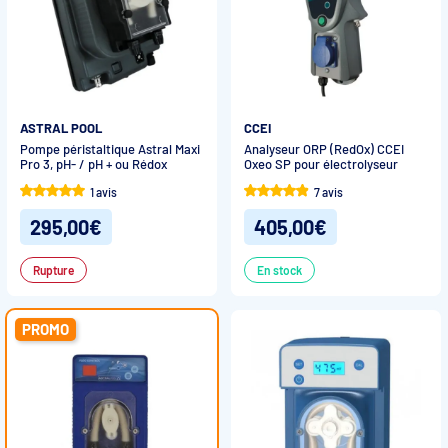
ASTRAL POOL
CCEI
Pompe péristaltique Astral Maxi
Analyseur ORP (RedOx) CCEI
Pro 3, pH- / pH + ou Rédox
Oxeo SP pour électrolyseur
1 avis
7 avis
295,00€
405,00€
Rupture
En stock
PROMO