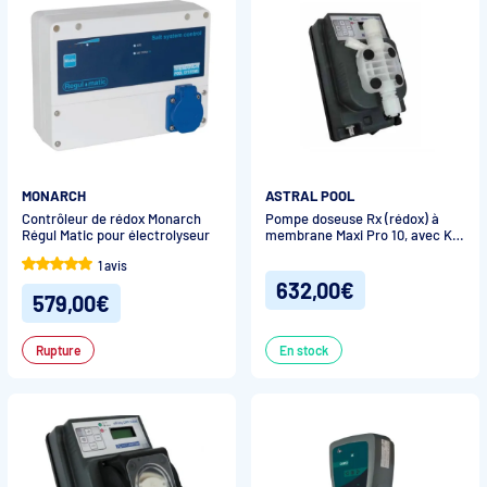
MONARCH
ASTRAL POOL
Contrôleur de rédox Monarch
Pompe doseuse Rx (rédox) à
Régul Matic pour électrolyseur
membrane Maxi Pro 10, avec Kit
sonde complet
1 avis
632,00€
579,00€
Rupture
En stock