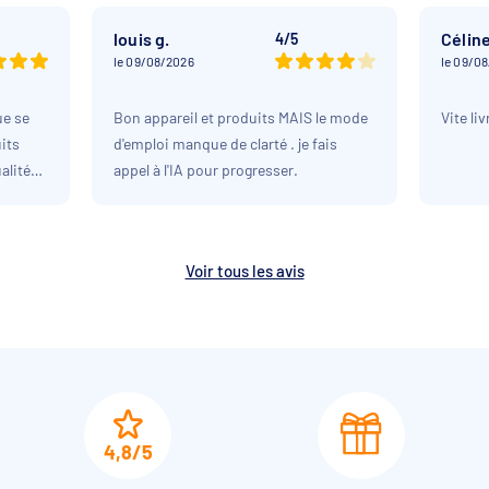
louis g.
Céline
4/5
le 09/08/2026
le 09/0
ue se
Bon appareil et produits MAIS le mode
Vite liv
its
d'emploi manque de clarté . je fais
alité
appel à l'IA pour progresser.
Voir tous les avis
4,8/5