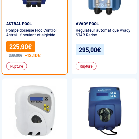
ASTRAL POOL
AVADY POOL
Pompe doseuse Floc Control
Régulateur automatique Avady
Astral - floculant et algicide
STAR Redox
225,90€
295,00€
-12,10€
238,00€
Rupture
Rupture