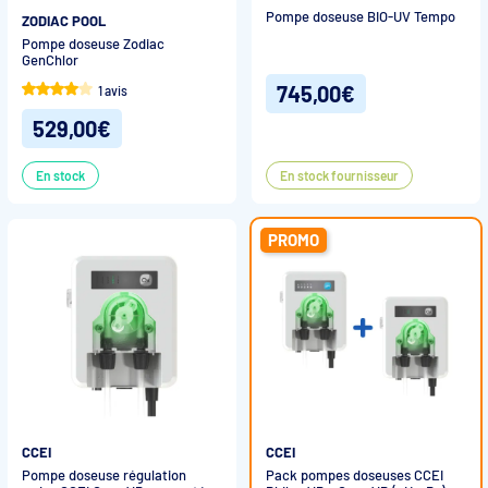
Pompe doseuse BIO-UV Tempo
ZODIAC POOL
Pompe doseuse Zodiac
GenChlor
745,00€
1 avis
529,00€
En stock
En stock fournisseur
PROMO
CCEI
CCEI
Pompe doseuse régulation
Pack pompes doseuses CCEI