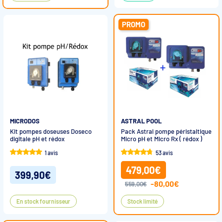
PROMO
MICRODOS
ASTRAL POOL
Kit pompes doseuses Doseco
Pack Astral pompe péristaltique
digitale pH et rédox
Micro pH et Micro Rx ( rédox )
1 avis
53 avis
479,00€
399,90€
-80,00€
559,00€
En stock fournisseur
Stock limité