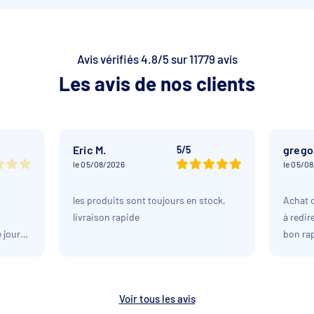
Avis vérifiés 4.8/5 sur 11779 avis
Les avis de nos clients
Eric M.
grego
5/5
le 05/08/2026
le 05/0
les produits sont toujours en stock,
Achat d
livraison rapide
à redir
 jour
bon rap
 que le
facile 
tait bon
la livr
ais pas
recomm
Voir tous les avis
ir,