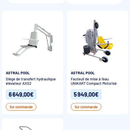
Accessoires et pièces détachées filtration
Pompe de filtration à vitesse variable
Vannes multivoies filtres à sable
Groupe de filtration sur palette
ASTRAL POOL
ASTRAL POOL
Siège de transfert hydraulique
Fauteuil de mise à l'eau
élévateur AXS2
UNIKART Compact Motorisé
6 649,00€
5 949,00€
Sur commande
Sur commande