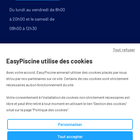
Du lundi au vendredi de 8h00
à 20h00 et le samedi de
08h00 à 12h30
Tout refuser
EasyPiscine utilise des cookies
Avec votre accord, EasyPiscine aimerait utiliser des cookies placés par nous
et/ou par nos partenaires sur ce site. Certains de ces cookies sont strictement
nécessaires au bon fonctionnement du site.
PAIEMENT SÉCURISÉ
Votre consentement à l'installation de cookies non strictement nécessaires est
libre et peut être retiré à tout moment en utilisant le lien "Gestion des cookies"
situé sur la page "Politique des cookies".
Tous droits réservés - designed by
Personnaliser
BWA agence
Tout accepter