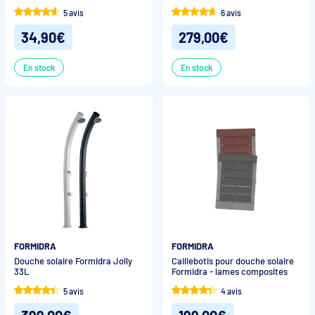
5 avis
6 avis
34,90€
279,00€
En stock
En stock
FORMIDRA
FORMIDRA
Douche solaire Formidra Jolly
Caillebotis pour douche solaire
33L
Formidra - lames composites
5 avis
4 avis