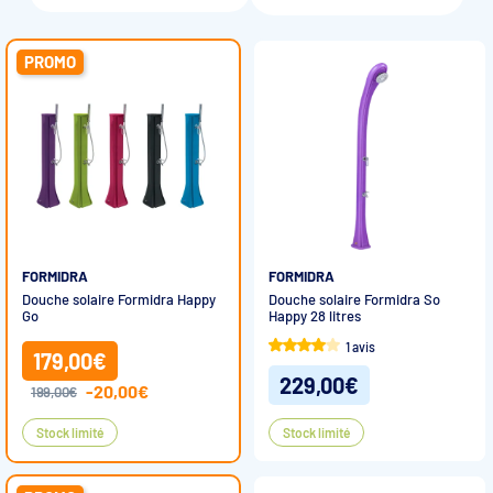
Accessoires et pièces détachées filtration
PROMO
Pompe de filtration à vitesse variable
Vannes multivoies filtres à sable
Groupe de filtration sur palette
FORMIDRA
FORMIDRA
Douche solaire Formidra Happy
Douche solaire Formidra So
Go
Happy 28 litres
1 avis
179,00€
229,00€
-20,00€
199,00€
Stock limité
Stock limité