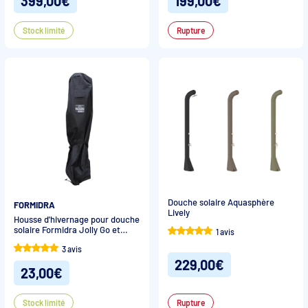
399,00€
199,00€
Stock limité
Rupture
Douche solaire Aquasphère
FORMIDRA
Lively
Housse d'hivernage pour douche
solaire Formidra Jolly Go et
1 avis
Happy Go
3 avis
229,00€
23,00€
Stock limité
Rupture