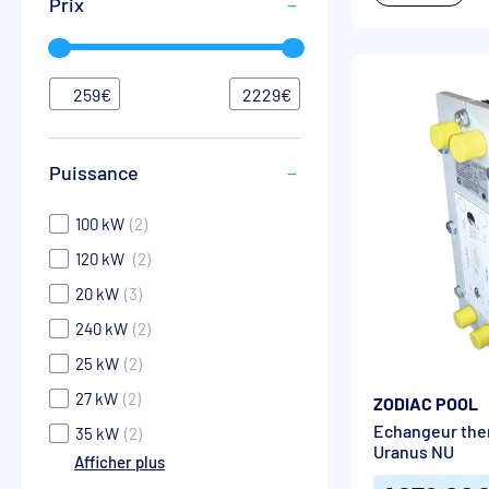
Prix
259
€
2229
€
Puissance
100 kW
(2)
120 kW
(2)
20 kW
(3)
240 kW
(2)
25 kW
(2)
27 kW
(2)
ZODIAC POOL
Echangeur the
35 kW
(2)
Uranus NU
Afficher plus