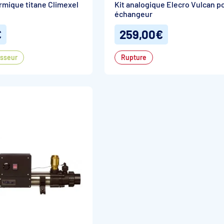
mique titane Climexel
Kit analogique Elecro Vulcan p
échangeur
€
259,00€
isseur
Rupture