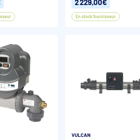
€
2 229,00€
isseur
En stock fournisseur
VULCAN