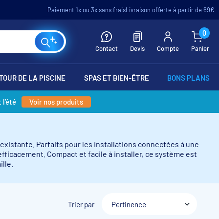
Paiement 1x ou 3x sans frais
Livraison offerte à partir de 69€
0
Contact
Devis
Compte
Panier
TOUR DE LA PISCINE
SPAS ET BIEN-ÊTRE
BONS PLANS
 l’été
Voir nos produits
xistante. Parfaits pour les installations connectées à une
fficacement. Compact et facile à installer, ce système est
lle.
Trier par
Pertinence