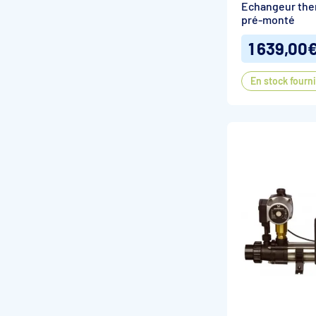
Echangeur ther
pré-monté
1 639,00
En stock fourn