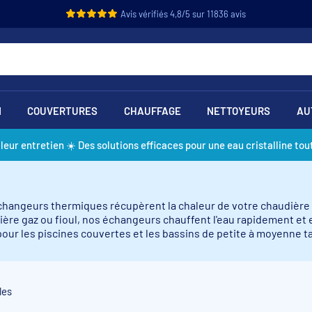
Avis vérifiés 4,8/5 sur 11836 avis
N
COUVERTURES
CHAUFFAGE
NETTOYEURS
AU
lleur entretien ☀️ Des solutions efficaces pour une eau cristalline tout
hangeurs thermiques récupèrent la chaleur de votre chaudière e
ère gaz ou fioul, nos échangeurs chauffent l'eau rapidement et e
pour les piscines couvertes et les bassins de petite à moyenne tai
les