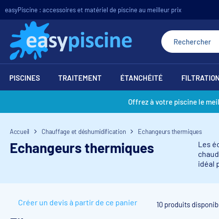
easyPiscine : accessoires et matériel de piscine au meilleur prix
PISCINES
TRAITEMENT
ÉTANCHÉITÉ
FILTRATIO
Offrez à votre piscine le mei
Accueil
Chauffage et déshumidification
Echangeurs thermiques
Echangeurs thermiques
Les éc
chaudi
idéal 
Créer un devis à partir de ce panier
10 produits disponib