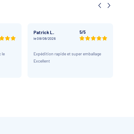
Patrick L.
Oliv
5/5
le 08/08/2026
le 08
 le
Expédition rapide et super emballage
Très
Excellent
prix