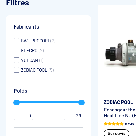
Filtres
Fabricants
BWT PROCOPI
(2)
ELECRO
(2)
VULCAN
(1)
ZODIAC POOL
(5)
Poids
ZODIAC POOL
Echangeur the
Heat Line NU (
0
29
8 avis
Sur devis