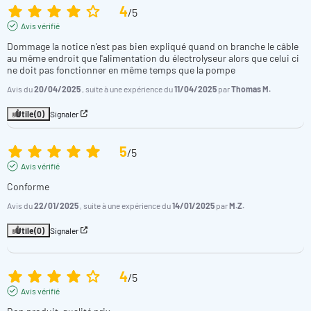
4
/
5
Avis vérifié
Dommage la notice n'est pas bien expliqué quand on branche le câble 
au même endroit que l'alimentation du électrolyseur alors que celui ci 
ne doit pas fonctionner en même temps que la pompe
Avis du
20/04/2025
, suite à une expérience du
11/04/2025
par
Thomas M.
Utile
(0)
Signaler
5
/
5
Avis vérifié
Conforme
Avis du
22/01/2025
, suite à une expérience du
14/01/2025
par
M.Z.
Utile
(0)
Signaler
4
/
5
Avis vérifié