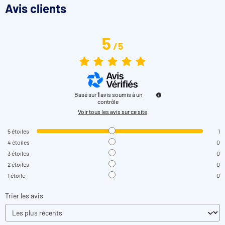
Avis clients
5
/
5
Basé sur
1
avis soumis à un
contrôle
Voir tous les avis sur ce site
5
étoiles
1
4
étoiles
0
3
étoiles
0
2
étoiles
0
1
étoile
0
Trier les avis