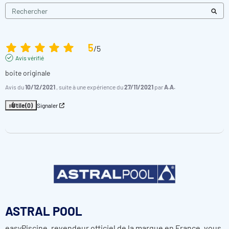
5
/
5
Avis vérifié
boite originale
Avis du
10/12/2021
, suite à une expérience du
27/11/2021
par
A.A.
Utile
(0)
Signaler
ASTRAL POOL
easyPiscine, revendeur officiel de la marque en France, vous