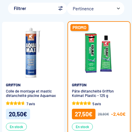
Accessoires et pièces détachées filtration
Filtrer
Pertinence
Pompe de filtration à vitesse variable
PROMO
Vannes multivoies filtres à sable
Groupe de filtration sur palette
GRIFFON
GRIFFON
Colle de montage et mastic
Pâte d'étanchéité Griffon
d'étanchéité piscine Aquamax
Kolmat Plastic - 125 g
7 avis
5 avis
20,50€
27,50€
-2,40€
29,90€
En stock
En stock