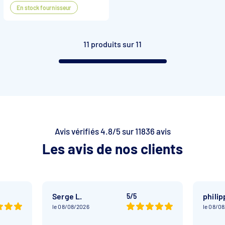
En stock fournisseur
11 produits sur 11
Avis vérifiés 4.8/5 sur 11836 avis
Les avis de nos clients
Serge L.
philip
5/5
le 08/08/2026
le 08/0