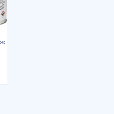
me
APF
korplan pour
Traitement aseptisant des
structures piscines Renolit
rez
Alkorchem - 1 litre
68,90€
En stock