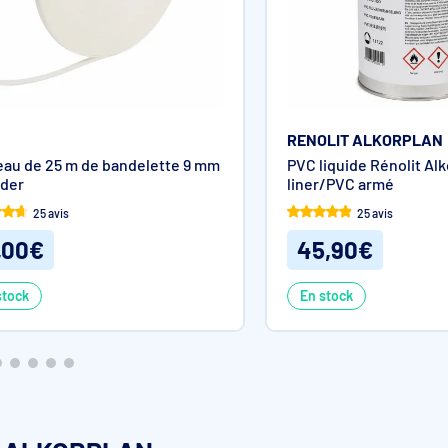
 piscines (maçonnerie, acier, résine).
Vous pouvez l’utiliser com
dommagé.
RENOLIT ALKORPLAN
eau de 25 m de bandelette 9 mm
PVC liquide Rénolit Al
uder
liner/PVC armé
nt
avant de recouvrir le support par le liner PVC armé.
Dépoussié
s.
25 avis
25 avis
,00€
45,90€
stock
En stock