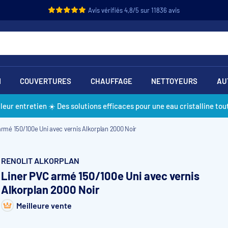
Avis vérifiés 4,8/5 sur 11836 avis
N
COUVERTURES
CHAUFFAGE
NETTOYEURS
AU
lleur entretien ☀️ Des solutions efficaces pour une eau cristalline tout
armé 150/100e Uni avec vernis Alkorplan 2000 Noir
RENOLIT ALKORPLAN
Liner PVC armé 150/100e Uni avec vernis
Alkorplan 2000 Noir
Meilleure vente