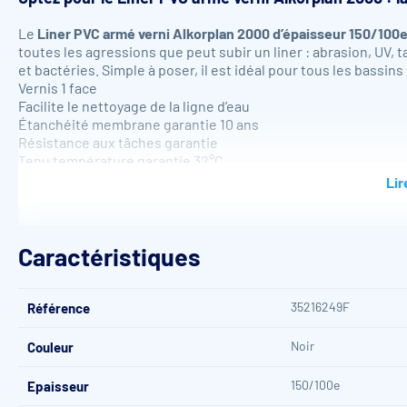
Le
Liner PVC armé verni Alkorplan 2000 d’épaisseur 150/100
toutes les agressions que peut subir un liner : abrasion, UV,
et bactéries. Simple à poser, il est idéal pour tous les bassins 
Vernis 1 face
Facilite le nettoyage de la ligne d’eau
Étanchéité membrane garantie 10 ans
Résistance aux tâches garantie
Tenu température garantie 32°C
Résistance à l’abrasion (ISO-5470-1 : 1999)
Lir
Conformité à la norme (NF EN 15-836-2)
Caractéristiques
35216249F
Référence
Noir
Couleur
150/100e
Epaisseur