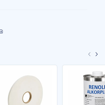
s, Blanc, Sable, Gris Clair, Gris anthracite & Noir
P haute performance – grille polyester – PVCP haute performance
tien et nettoyage faciles, protège contre les taches, les bactérie