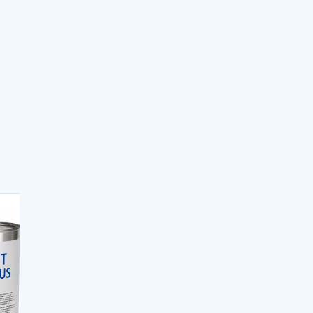
 –
s et