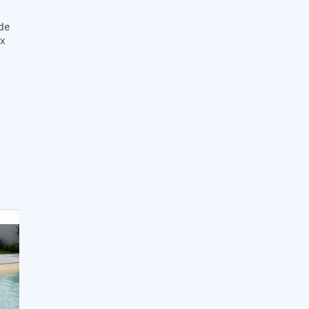
 de
ux