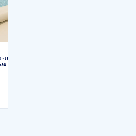
Liner PVC armé 150/100ème ELBE
Pearl
0e Uni avec
Sable
Sur devis
e
ue.