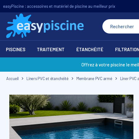
easyPiscine : accessoires et matériel de piscine au meilleur prix
PISCINES
TRAITEMENT
ÉTANCHÉITÉ
FILTRATIO
Offrez à votre piscine le mei
Accueil
Liners PVC et étanchéité
Membrane PVC armé
Liner PVC 