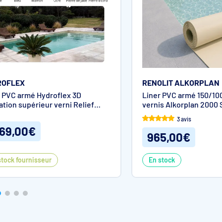
ROFLEX
RENOLIT ALKORPLAN
r PVC armé Hydroflex 3D
Liner PVC armé 150/10
tion supérieur verni Relief
vernis Alkorplan 2000 
100e
3 avis
269,00€
965,00€
stock fournisseur
En stock
 de deux couches de PVC et d’une trame polyester intégrée. C
de résistance et une durée de vie supérieure à un liner classiq