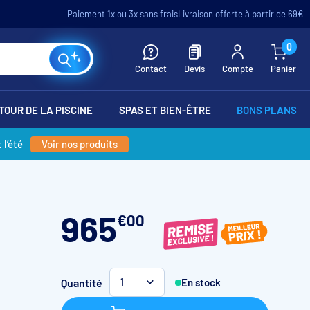
Paiement 1x ou 3x sans frais
Livraison offerte à partir de 69€
0
Contact
Devis
Compte
Panier
TOUR DE LA PISCINE
SPAS ET BIEN-ÊTRE
BONS PLANS
 l’été
Voir nos produits
965
€
00
Quantité
En stock
1