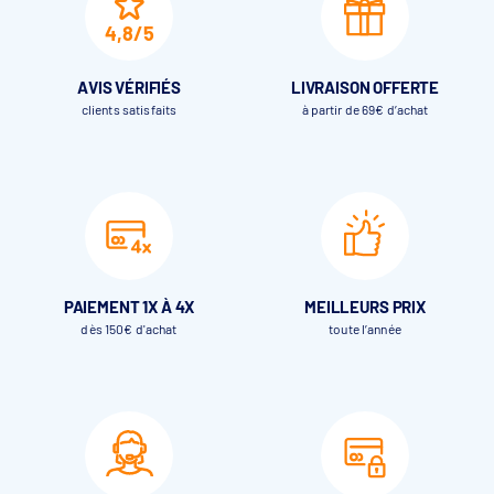
rendu moderne, lumineux et naturel qui met en valeur l’eau
4,8/5
et l’architecture du bassin.
AVIS VÉRIFIÉS
LIVRAISON OFFERTE
clients satisfaits
à partir de 69€ d’achat
PAIEMENT 1X À 4X
MEILLEURS PRIX
dès 150€ d'achat
toute l’année