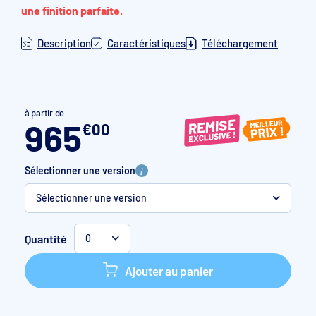
une finition parfaite.
Description
Caractéristiques
Téléchargement
à partir de
965
€
00
Sélectionner une version
Sélectionner une version
L. 25,00 m
l. 1,65 m
41,25 m²
Quantité
0
L. 25,00 m
l. 2,05 m
51,25 m²
Ajouter au panier