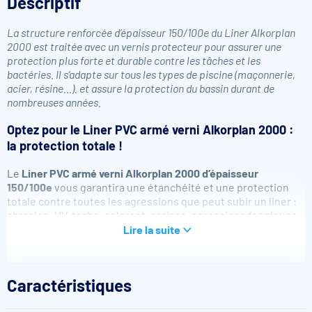
Descriptif
La structure renforcée d’épaisseur 150/100e du Liner Alkorplan
2000 est traitée avec un vernis protecteur pour assurer une
protection plus forte et durable contre les tâches et les
bactéries. Il s’adapte sur tous les types de piscine (maçonnerie,
acier, résine…). et assure la protection du bassin durant de
nombreuses années.
Optez pour le Liner PVC armé verni Alkorplan 2000 :
la protection totale !
Le
Liner PVC armé verni Alkorplan 2000 d’épaisseur
150/100
e
vous garantira une étanchéité et une protection
totale contre toutes les agressions que peut subir un liner :
abrasion, UV, tache, colorant, graisse, agressions fongiques
et micro-biologiques et bactéries. Simple à poser, il est idéal
Lire la suite
pour tous les bassins !
Vernis 1 face
Facilite le nettoyage de la ligne d’eau
Caractéristiques
Étanchéité membrane garantie 10 ans
Résistance aux tâches garantie