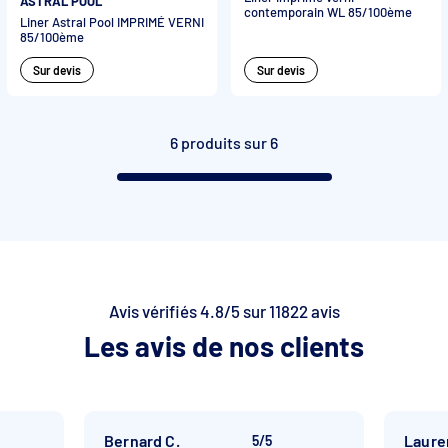
ASTRAL POOL
contemporain WL 85/100ème
Liner Astral Pool IMPRIMÉ VERNI
85/100ème
Sur devis
Sur devis
6 produits sur 6
Avis vérifiés 4.8/5 sur 11822 avis
Les avis de nos clients
Bernard C.
Laure
5/5