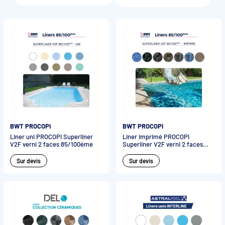
conception à la réalisation de votre projet piscine. Demandez
un devis personnalisé et bénéficiez de notre savoir-faire
Accessoires et pièces détachées filtration
technique.
Pompe de filtration à vitesse variable
Vannes multivoies filtres à sable
Groupe de filtration sur palette
BWT PROCOPI
BWT PROCOPI
Liner uni PROCOPI Superliner
Liner imprimé PROCOPI
V2F verni 2 faces 85/100ème
Superliner V2F verni 2 faces
85/100ème
Sur devis
Sur devis