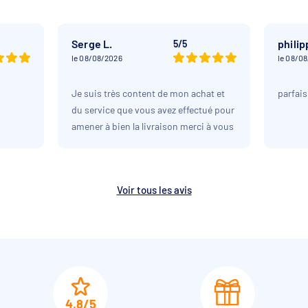
Serge L.
philip
5/5
le 08/08/2026
le 08/0
Je suis très content de mon achat et
parfais
du service que vous avez effectué pour
amener à bien la livraison merci à vous
Voir tous les avis
4,8/5