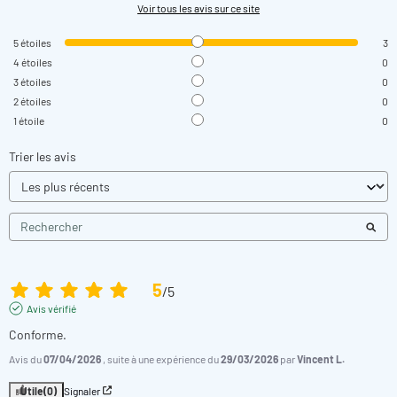
Voir tous les avis sur ce site
5
étoiles
3
4
étoiles
0
3
étoiles
0
2
étoiles
0
1
étoile
0
Trier les avis
5
/
5
Avis vérifié
Conforme.
Avis du
07/04/2026
, suite à une expérience du
29/03/2026
par
Vincent L.
Utile
(0)
Signaler