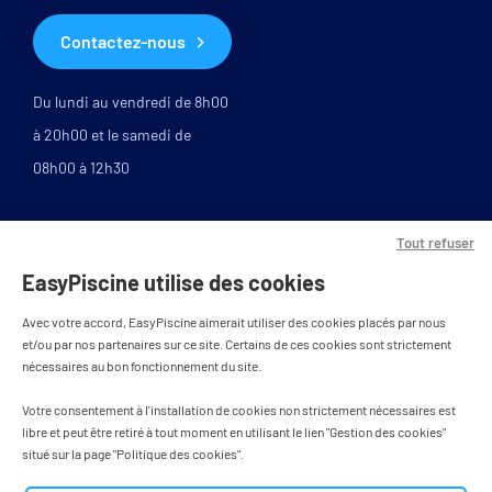
Contactez-nous
Du lundi au vendredi de 8h00
à 20h00 et le samedi de
08h00 à 12h30
Tout refuser
EasyPiscine utilise des cookies
Avec votre accord, EasyPiscine aimerait utiliser des cookies placés par nous
et/ou par nos partenaires sur ce site. Certains de ces cookies sont strictement
nécessaires au bon fonctionnement du site.
PAIEMENT SÉCURISÉ
Votre consentement à l'installation de cookies non strictement nécessaires est
libre et peut être retiré à tout moment en utilisant le lien "Gestion des cookies"
situé sur la page "Politique des cookies".