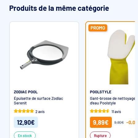
Produits de la même catégorie
PROMO
ZODIAC POOL
POOLSTYLE
Épuisette de surface Zodiac
Gant-brosse de nettoyage d
Serenit
d'eau Poolstyle
2 avis
11 avis
12,90€
9,89€
-0,01
9,90€
En stock
Rupture