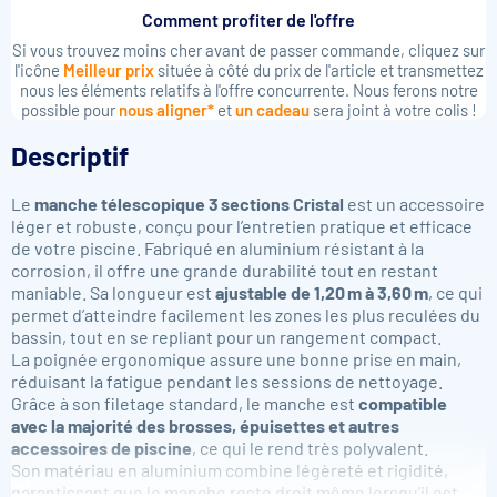
Comment profiter de l'offre
Si vous trouvez moins cher avant de passer commande, cliquez sur
l'icône
Meilleur prix
située à côté du prix de l'article et transmettez
nous les éléments relatifs à l'offre concurrente. Nous ferons notre
possible pour
nous aligner*
et
un cadeau
sera joint à votre colis !
Descriptif
Le
manche télescopique 3 sections Cristal
est un accessoire
léger et robuste, conçu pour l’entretien pratique et efficace
de votre piscine. Fabriqué en aluminium résistant à la
corrosion, il offre une grande durabilité tout en restant
maniable. Sa longueur est
ajustable de 1,20 m à 3,60 m
, ce qui
permet d’atteindre facilement les zones les plus reculées du
bassin, tout en se repliant pour un rangement compact.
La poignée ergonomique assure une bonne prise en main,
réduisant la fatigue pendant les sessions de nettoyage.
Grâce à son filetage standard, le manche est
compatible
avec la majorité des brosses, épuisettes et autres
accessoires de piscine
, ce qui le rend très polyvalent.
Son matériau en aluminium combine légèreté et rigidité,
garantissant que le manche reste droit même lorsqu’il est