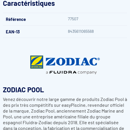
Caractéristiques
la vitesse de dissolution des galets selon vos besoins.
Grâce à son design flottant stable, il reste en surface, même
en eau agitée, pour une diffusion homogène du traitement.
77507
Référence
Le matériau est robuste et résistant aux produits chimiques,
garantissant une bonne longévité.
En résumé, ce doseur flottant 2-en-1 de la gamme
Serenit
de
8435611065568
EAN-13
Zodiac est un équipement ergonomique, sécurisé et
fonctionnel : idéal pour automatiser (sans pompe) la
distribution des galets tout en surveillant la température de
votre bassin.
ZODIAC POOL
Venez découvrir notre large gamme de produits Zodiac Pool à
des prix très compétitifs sur easyPiscine, revendeur officiel
de la marque. Zodiac Pool, anciennement Zodiac Marine and
Pool, une une entreprise américaine filiale du groupe
espagnol Fluidra-Zodiac depuis 2018. Elle est spécialisée
dans la conception, la fabrication et la commercialisation de