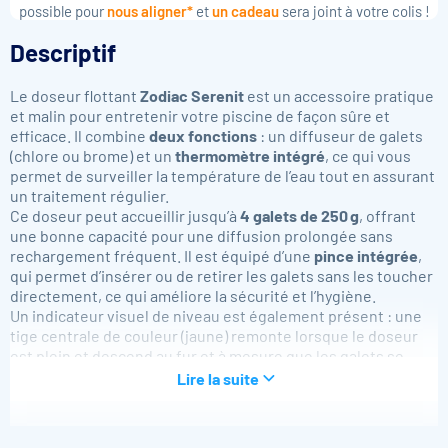
possible pour
nous aligner*
et
un cadeau
sera joint à votre colis !
Descriptif
Le doseur flottant
Zodiac Serenit
est un accessoire pratique
et malin pour entretenir votre piscine de façon sûre et
efficace. Il combine
deux fonctions
: un diffuseur de galets
(chlore ou brome) et un
thermomètre intégré
, ce qui vous
permet de surveiller la température de l’eau tout en assurant
un traitement régulier.
Ce doseur peut accueillir jusqu’à
4 galets de 250 g
, offrant
une bonne capacité pour une diffusion prolongée sans
rechargement fréquent. Il est équipé d’une
pince intégrée
,
qui permet d’insérer ou de retirer les galets sans les toucher
directement, ce qui améliore la sécurité et l’hygiène.
Un indicateur visuel de niveau est également présent : une
tige centrale de couleur (jaune) remonte lorsque le doseur
est plein et descend au fur et à mesure que les galets se
dissolvent, vous donnant une lecture instantanée de la
Lire la suite
quantité restante.
La base du doseur est munie d’une
baguette rotative
qui
permet de régler l’ouverture des fentes et donc de moduler