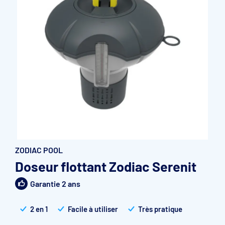
Accessoires et pièces détachées filtration
Pompe de filtration à vitesse variable
Vannes multivoies filtres à sable
Groupe de filtration sur palette
ZODIAC POOL
Doseur flottant Zodiac Serenit
Garantie 2 ans
2 en 1
Facile à utiliser
Très pratique