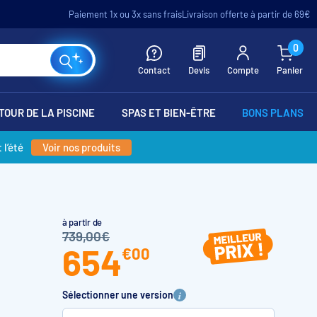
Paiement 1x ou 3x sans frais
Livraison offerte à partir de 69€
0
Contact
Devis
Compte
Panier
TOUR DE LA PISCINE
SPAS ET BIEN-ÊTRE
BONS PLANS
 l’été
Voir nos produits
à partir de
739,00€
654
€
00
Sélectionner une version