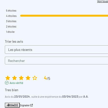
Voir tous
5
étoiles
4
étoiles
3
étoiles
2
étoiles
1
étoile
Trier les avis
4
/
5
Avis vérifié
Tres bien
Avis du
23/01/2024
, suite à une expérience du
03/04/2023
par
A.A.
Utile
(0)
Signaler