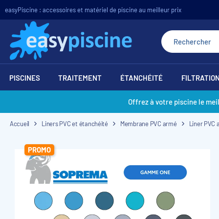
easyPiscine : accessoires et matériel de piscine au meilleur prix
PISCINES
TRAITEMENT
ÉTANCHÉITÉ
FILTRATIO
Offrez à votre piscine le mei
Accueil
Liners PVC et étanchéité
Membrane PVC armé
Liner PVC
PROMO