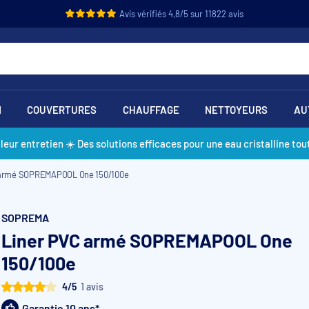
Avis vérifiés 4,8/5 sur 11822 avis
N
COUVERTURES
CHAUFFAGE
NETTOYEURS
AU
lleur entretien ☀️ Des solutions efficaces pour une eau cristalline tout
 armé SOPREMAPOOL One 150/100e
SOPREMA
Liner PVC armé SOPREMAPOOL One
150/100e
4/5
1 avis
Garantie 10 ans*