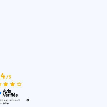
4
/
5
avis soumis à un
ontrôle