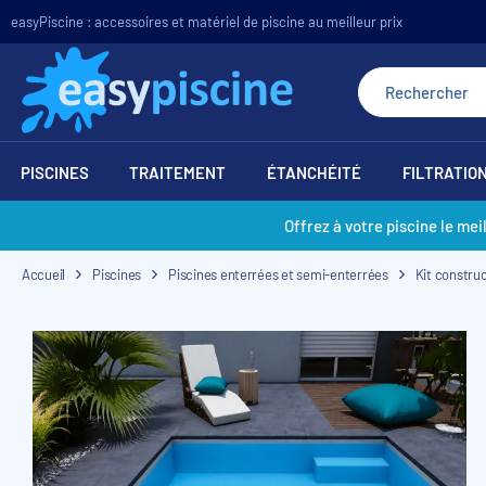
easyPiscine : accessoires et matériel de piscine au meilleur prix
PISCINES
TRAITEMENT
ÉTANCHÉITÉ
FILTRATIO
Offrez à votre piscine le mei
Accueil
Piscines
Piscines enterrées et semi-enterrées
Kit construc