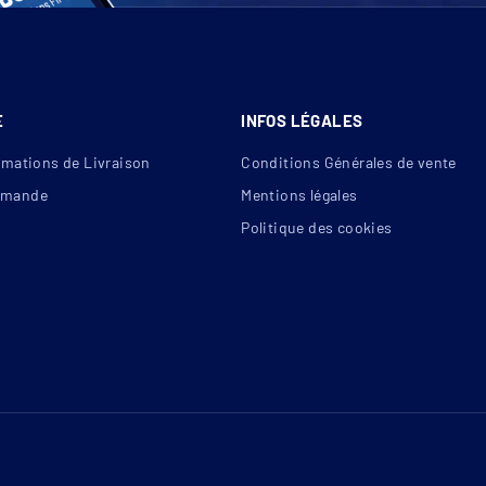
E
INFOS LÉGALES
rmations de Livraison
Conditions Générales de vente
mande
Mentions légales
Politique des cookies
 sont moulés dans la masse lors de la fabrication facilitant ainsi la
icaux tous les 5 cm & 33,33 cm correspondant au pas du
bloc ainsi que 