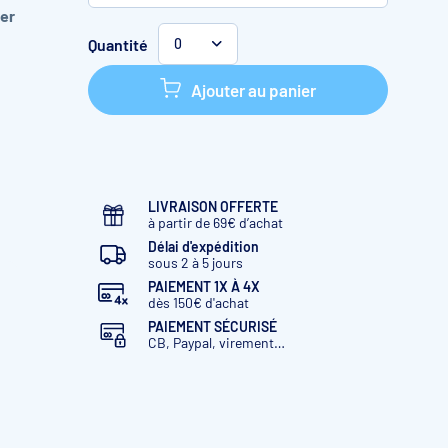
ier
Escalier pour Liner
Quantité
0
Escalier pour PVC armé
150/100ème
Ajouter au panier
LIVRAISON OFFERTE
à partir de 69€ d’achat
Délai d'expédition
sous 2 à 5 jours
PAIEMENT 1X À 4X
dès 150€ d'achat
PAIEMENT SÉCURISÉ
CB, Paypal, virement…