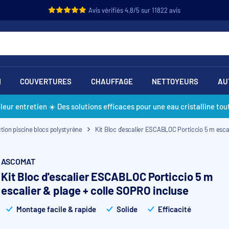
Avis vérifiés 4,8/5 sur 11822 avis
N
COUVERTURES
CHAUFFAGE
NETTOYEURS
AU
lleur entretien ☀️ Des solutions efficaces pour une eau cristalline tout
tion piscine blocs polystyrène
Kit Bloc d'escalier ESCABLOC Porticcio 5 m esca
ASCOMAT
Kit Bloc d'escalier ESCABLOC Porticcio 5 m
escalier & plage + colle SOPRO incluse
Montage facile & rapide
Solide
Efficacité