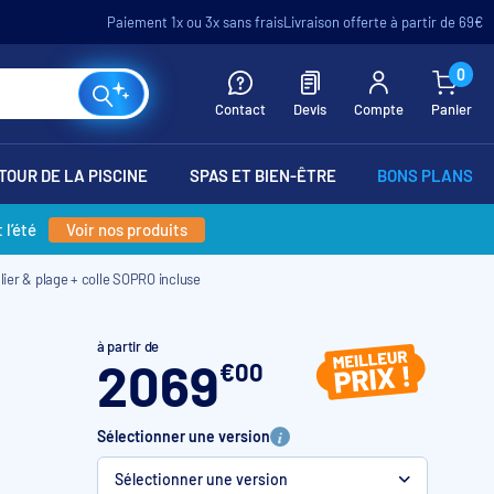
Paiement 1x ou 3x sans frais
Livraison offerte à partir de 69€
0
Contact
Devis
Compte
Panier
TOUR DE LA PISCINE
SPAS ET BIEN-ÊTRE
BONS PLANS
 l’été
Voir nos produits
lier & plage + colle SOPRO incluse
à partir de
2069
€
00
Sélectionner une version
Sélectionner une version