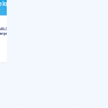
EASYSELECT
CABLOC
Kit structure Piscine rectangulaire
argeur + colle
en blocs polystyrène de 1 mètre,
0
haute densité 27 G / L, STYRAQUA
779,00€
En stock