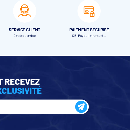
SERVICE CLIENT
PAIEMENT SÉCURISÉ
à votre service
CB, Paypal, virement…
oin
un
T RECEVEZ
XCLUSIVITÉ