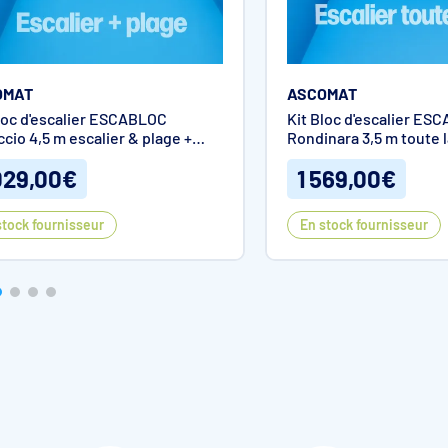
OMAT
ASCOMAT
loc d'escalier ESCABLOC
Kit Bloc d'escalier ES
e est prévu sur la partie bleue pour emboîter soit un nez de marche qui
ccio 4,5 m escalier & plage +
Rondinara 3,5 m toute l
iner 75/10ème, soit une tôle colaminée pour souder un PVC armé 150/10
 SOPRO incluse
SOPRO incluse
029,00€
1 569,00€
stock fournisseur
En stock fournisseur