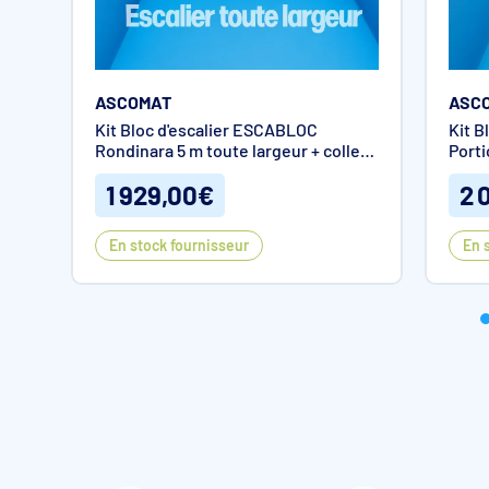
ASCOMAT
ASC
Kit Bloc d'escalier ESCABLOC
Kit B
L’escalier sera réalisé avant la pose de l’étanchéité, un rainurag
Rondinara 5 m toute largeur + colle
Porti
protège l’arête de l’escalier si l’étanchéité est assurée par un l
SOPRO incluse
colle
ème.
1 929,00€
2 
Caractéristiques du
Kit
Bloc d'escalier ESCABLOC
En stock fournisseur
En 
Densité du polystyrène Bleu : 30g/L
Densité finition Bleu : 60g/L
Classement Eurofeu
Pièces lisse
Pas de béton
Produit imputrescible
Dimension des blocs :
Hauteur 30 cm
Profondeur 33,33 cm
Longueur 99,99 cm