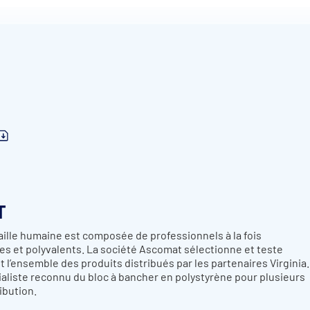
T
aille humaine
est composée de professionnels à la fois
s et polyvalents.
La société
Ascomat
sélectionne et teste
 l’ensemble des produits distribués par les partenaires
Virginia
.
cialiste reconnu du bloc à bancher en polystyrène pour plusieurs
ibution.