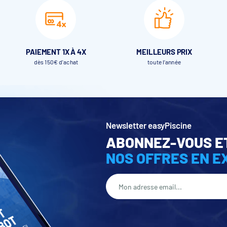
PAIEMENT 1X À 4X
MEILLEURS PRIX
dès 150€ d'achat
toute l’année
emblent entre eux grâce aux tétons mâle et femelle sans avoir bes
meilleur maintien. Seul le premier rang est collé au sol à l’aide d’
Newsletter easyPiscine
ABONNEZ-VOUS E
NOS OFFRES EN E