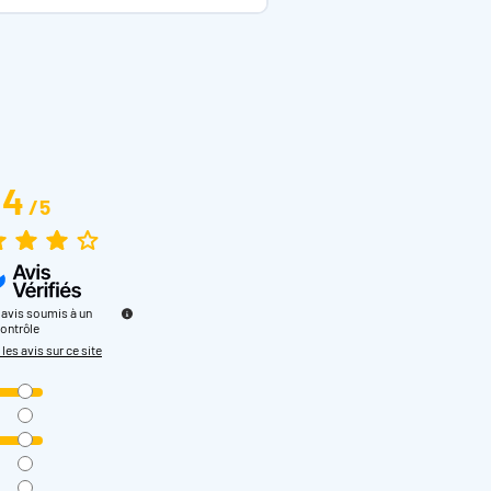
4
/
5
avis soumis à un
ontrôle
 les avis sur ce site