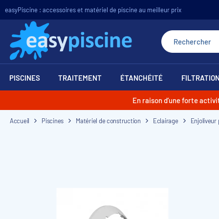
easyPiscine : accessoires et matériel de piscine au meilleur prix
PISCINES
TRAITEMENT
ÉTANCHÉITÉ
FILTRATIO
En raison d’une forte acti
Accueil
Piscines
Matériel de construction
Eclairage
Enjoliveur