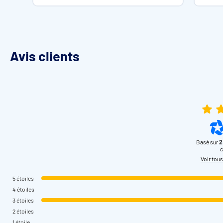
Avis clients
Basé sur
2
c
Voir tous
5
étoiles
4
étoiles
3
étoiles
2
étoiles
1
étoile