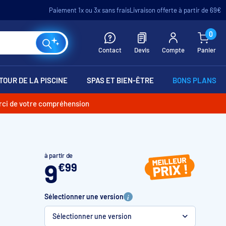
Paiement 1x ou 3x sans frais
Livraison offerte à partir de 69€
0
Contact
Devis
Compte
Panier
TOUR DE LA PISCINE
SPAS ET BIEN-ÊTRE
BONS PLANS
erci de votre compréhension
à partir de
9
€
99
Sélectionner une version
Sélectionner une version