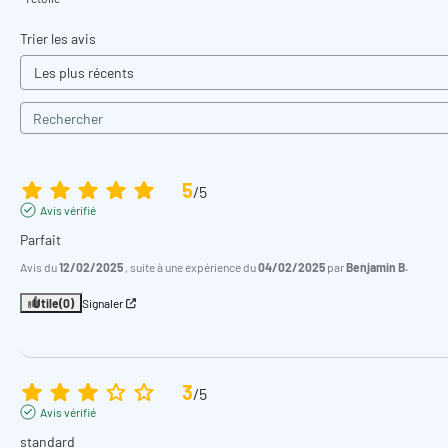
Trier les avis
5
/
5
Avis vérifié
Parfait
Avis du
12/02/2025
, suite à une expérience du
04/02/2025
par
Benjamin B.
Utile
(0)
Signaler
3
/
5
Avis vérifié
standard