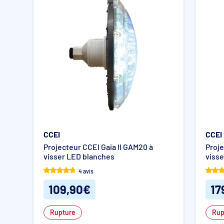
CCEI
CCEI
Projecteur CCEI Gaia II GAM20 à
Proje
visser LED blanches
visse
4 avis
109,90€
17
Rupture
Rup