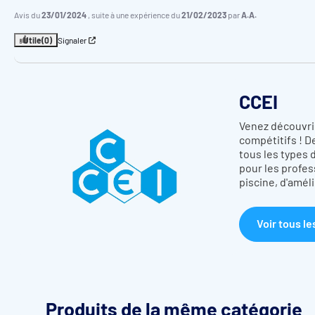
Avis du
23/01/2024
, suite à une expérience du
21/02/2023
par
A.A.
Utile
(0)
Signaler
CCEI
Venez découvrir
compétitifs !
De
tous les types 
pour les
profes
piscine,
d'amél
Voir tous le
Produits de la même catégorie