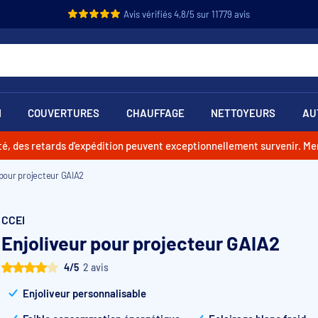
Avis vérifiés 4,8/5 sur 11779 avis
N
COUVERTURES
CHAUFFAGE
NETTOYEURS
AU
vité, des retards d’expédition peuvent exceptionnellement survenir. M
 pour projecteur GAIA2
CCEI
Enjoliveur pour projecteur GAIA2
4/5
2 avis
Enjoliveur personnalisable