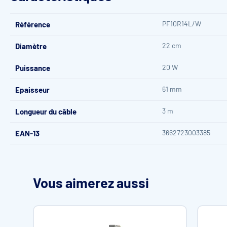
PF10R14L/W
Référence
22 cm
Diamètre
20 W
Puissance
61 mm
Epaisseur
3 m
Longueur du câble
3662723003385
EAN-13
Vous aimerez aussi