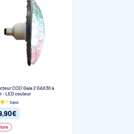
cteur CCEI Gaia 2 GAX30 à
r - LED couleur
5 avis
9,90€
ture