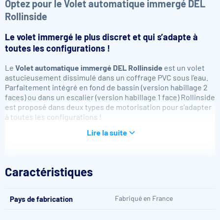
Optez pour le Volet
automatique immergé DEL
Rollinside
Le volet immergé le plus discret et qui s’adapte à
toutes les configurations !
Le
Volet
automatique immergé DEL Rollinside
est un volet
astucieusement dissimulé dans un coffrage PVC sous l’eau.
Parfaitement intégré en fond de bassin (version habillage 2
faces) ou dans un escalier (version habillage 1 face) Rollinside
est proposé dans deux types de motorisation pour s’adapter
à toutes les configurations !
Longueur bassin max. : 10,00 m
Lire la suite
Largeur bassin max. : 6,00 m
Pour piscines jusqu’à 10,00 m de large (1 face) et 6,00 m de
large (2 faces, avec fond plat au niveau du coffre).
Compatible avec tous les modèles de lames DEL : lames
Caractéristiques
polycarbonate solaires, 69 PVC opaques et 84 PVC opaques.
Fabriqué en France
Pays de fabrication