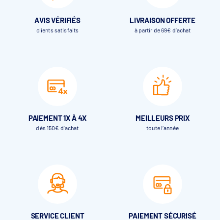
AVIS VÉRIFIÉS
LIVRAISON OFFERTE
clients satisfaits
à partir de 69€ d’achat
Options du
Volet immergé DEL Rollinside
LivePool
Ouverture et fermeture du volet avec Smartphone grâce à
l’application LivePool cover. L’application LivePool doit être
PAIEMENT 1X À 4X
MEILLEURS PRIX
utilisée avec vue sur le bassin et appui maintenu lors de la
dès 150€ d'achat
toute l’année
fermeture du volet.
Kit d'adaptation liner
Recommandé pour les piscines équipées d’un liner
(maçonnerie avec angles vifs impérative). Le kit permet de
plaquer le liner contre les angles et d’éviter tout frottement
avec les lames. Non compatible si maçonnerie avec rayons.
SERVICE CLIENT
PAIEMENT SÉCURISÉ