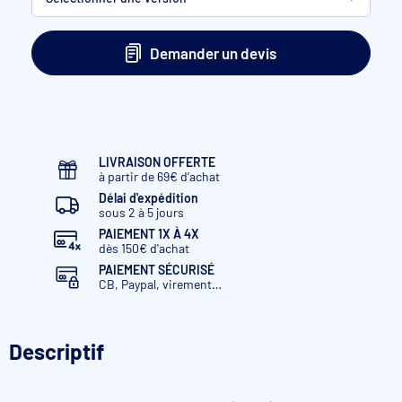
Moteur en coffre sec
fixation à sceller
Demander un devis
Moteur tubulaire
fixation en façade chevillée
Moteur tubulaire
fixation à sceller
LIVRAISON OFFERTE
à partir de 69€ d’achat
Délai d'expédition
sous 2 à 5 jours
PAIEMENT 1X À 4X
dès 150€ d'achat
PAIEMENT SÉCURISÉ
CB, Paypal, virement…
Descriptif