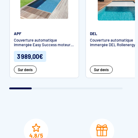
Habillage 1 face
APF
DEL
Couverture automatique
Couverture automatique
immergée Easy Success moteur
immergée DEL Rollenergy
coffre sec
Évolution
3 989,00€
Habillage 2 faces
Sur devis
Sur devis
4,8/5