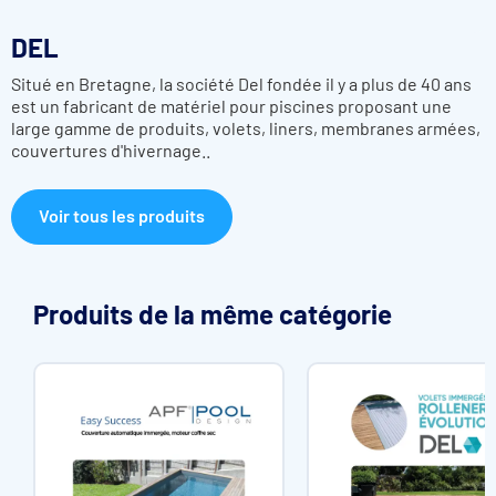
3 types de lames et plusieurs coloris disponibles
DEL
Elles présentent une finition soignée et sont conformes à la
norme NF P90-308.
Situé en Bretagne, la société Del fondée il y a plus de 40 ans
est un fabricant de matériel pour piscines proposant une
large gamme de produits,
volets, liners, membranes armées,
couvertures d'hivernage..
Voir tous les produits
Produits de la même catégorie
Choix de la configuration
Le concept Rollinside se décline en 2 versions
:
Habillage 1 face à l’horizontale
Habillage 2 faces à la verticale et à l’horizontale