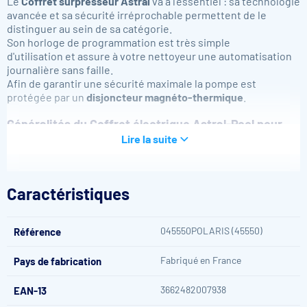
Le
Coffret surpresseur Astral
va à l'essentiel : sa technologie
avancée et sa sécurité irréprochable permettent de le
distinguer au sein de sa catégorie.
Son horloge de programmation est très simple
d'utilisation et assure à votre nettoyeur une automatisation
journalière sans faille.
Afin de garantir une sécurité maximale la pompe est
protégée par un
disjoncteur
magnéto-thermique
.
Généralités du Coffret électrique Astral-Pool pour
surpresseur
Lire la suite
Dimensions : 220 x 200 x 200 mm
Poids : 1 kg
Caractéristiques
Mono ou triphasé
Commandes : Auto / manuel / arrêt
Étanchéité : indice de protection IP-65
045550POLARIS (45550)
Référence
Pour votre sécurité, ce coffret électrique doit être installé par
un professionnel qualifié.
Fabriqué en France
Pays de fabrication
3662482007938
EAN-13