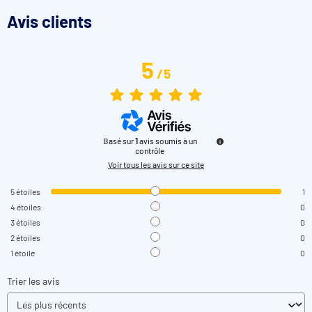
Avis clients
5
/
5
Basé sur
1
avis soumis à un
contrôle
Voir tous les avis sur ce site
5
étoiles
1
4
étoiles
0
3
étoiles
0
2
étoiles
0
1
étoile
0
Trier les avis