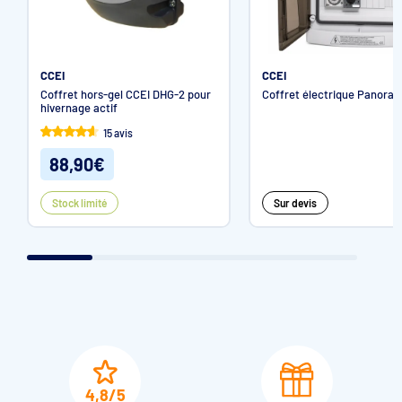
CCEI
CCEI
Coffret hors-gel CCEI DHG-2 pour
Coffret électrique Panora
hivernage actif
15 avis
88,90€
Stock limité
Sur devis
4,8/5