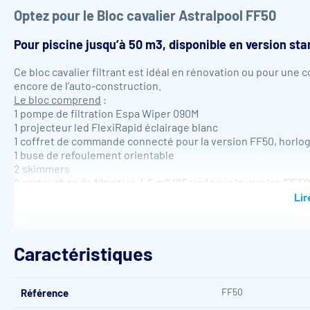
Optez pour le
Bloc cavalier Astralpool FF50
Pour piscine jusqu’à 50 m3, disponible en version s
Ce bloc cavalier filtrant est idéal en rénovation ou pour une
encore de l’auto-construction.
Le bloc comprend
:
1 pompe de filtration Espa Wiper 090M
1 projecteur led FlexiRapid éclairage blanc
1 coffret de commande connecté pour la version FF50, horlo
1 buse de refoulement orientable
2 skimmers
2 cartouches de filtration 4,5 m2 (25 μm) pour la version FF 50
2 poches filtrantes pour la version compacte.
Lir
2 paniers filtrants ramasse feuille pour la version FF50, 2 p
Caractéristiques
FF50
Référence