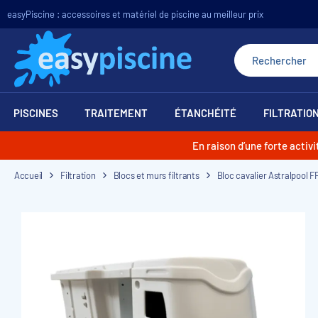
easyPiscine : accessoires et matériel de piscine au meilleur prix
PISCINES
TRAITEMENT
ÉTANCHÉITÉ
FILTRATIO
En raison d’une forte acti
Accueil
Filtration
Blocs et murs filtrants
Bloc cavalier Astralpool F