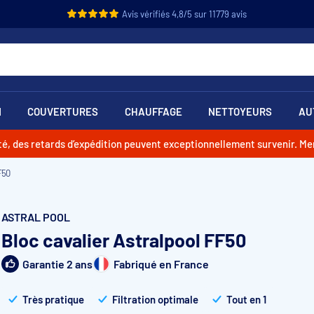
Avis vérifiés 4,8/5 sur 11779 avis
N
COUVERTURES
CHAUFFAGE
NETTOYEURS
AU
vité, des retards d’expédition peuvent exceptionnellement survenir. M
F50
ASTRAL POOL
Bloc cavalier Astralpool FF50
Garantie 2 ans
Fabriqué en France
Très pratique
Filtration optimale
Tout en 1