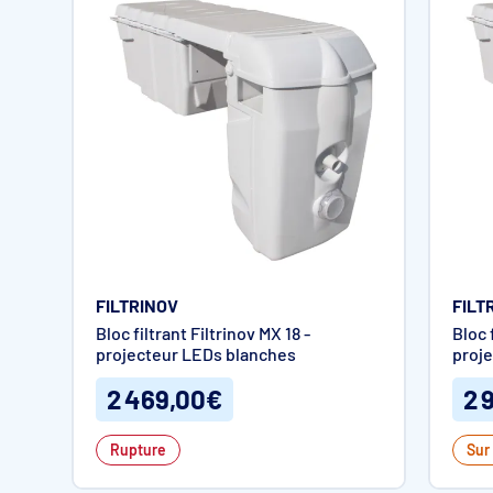
FILTRINOV
FILT
Bloc filtrant Filtrinov MX 18 -
Bloc 
projecteur LEDs blanches
proj
2 469,00€
2 
Rupture
Sur