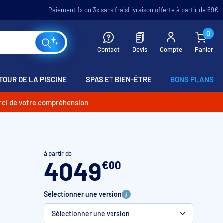
Paiement 1x ou 3x sans frais
Livraison offerte à partir de 69€
0
Contact
Devis
Compte
Panier
TOUR DE LA PISCINE
SPAS ET BIEN-ÊTRE
BONS PLANS
erci de votre compréhension
à partir de
4049
€
00
Sélectionner une version
Sélectionner une version