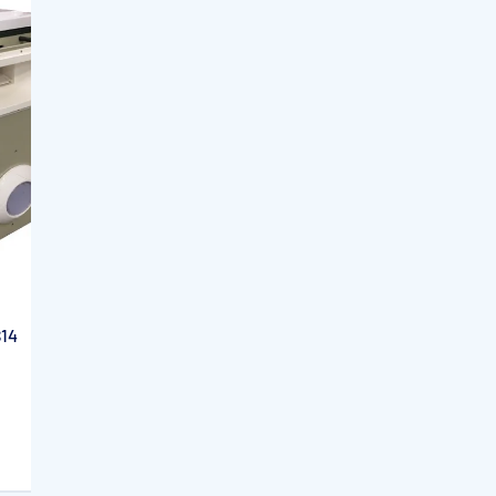
FILTRINOV
S14
Projecteur couleur LED pour bloc
Filtrinov MX et FB
198,72€
Sur commande