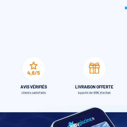
Dimensions des
Blocs cavalier Astralpool FF50
2 versions disponibles : FF50 et FF50 Compact
4,8/5
AVIS VÉRIFIÉS
LIVRAISON OFFERTE
clients satisfaits
à partir de 69€ d’achat