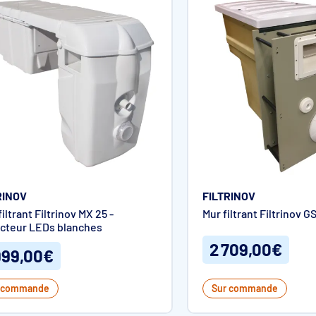
RINOV
FILTRINOV
filtrant Filtrinov MX 25 -
Mur filtrant Filtrinov G
ecteur LEDs blanches
2 709,00€
999,00€
 commande
Sur commande