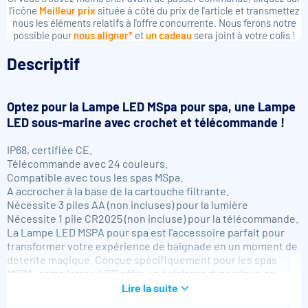
l'icône
Meilleur prix
située à côté du prix de l'article et transmettez
nous les éléments relatifs à l'offre concurrente. Nous ferons notre
possible pour
nous aligner*
et
un cadeau
sera joint à votre colis !
Descriptif
Optez pour la
Lampe LED MSpa pour spa
, une Lampe
LED sous-marine avec crochet et télécommande !
IP68, certifiée CE.
Télécommande avec 24 couleurs.
Compatible avec tous les spas MSpa.
A accrocher à la base de la cartouche filtrante.
Nécessite 3 piles AA (non incluses) pour la lumière
Nécessite 1 pile CR2025 (non incluse) pour la télécommande.
La Lampe LED MSPA pour spa est l'accessoire parfait pour
transformer votre expérience de baignade en un moment de
détente magique. Conçue spécifiquement pour les spas
MSPA, cette lampe LED offre un éclairage dynamique et
personnalisé, créant une ambiance relaxante et apaisante
Lire la suite
pour vos sessions de spa.