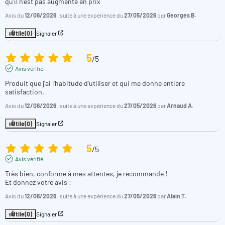
qu'il n'est pas augmenté en prix
Avis du
12/06/2026
, suite à une expérience du
27/05/2026
par
Georges B.
Utile
(0)
Signaler
5
/
5
Avis vérifié
Produit que j'ai l'habitude d'utiliser et qui me donne entière 
satisfaction.
Avis du
12/06/2026
, suite à une expérience du
27/05/2026
par
Arnaud A.
Utile
(0)
Signaler
5
/
5
Avis vérifié
Très bien, conforme à mes attentes, je recommande !

Et donnez votre avis :
Avis du
12/06/2026
, suite à une expérience du
27/05/2026
par
Alain T.
Utile
(0)
Signaler