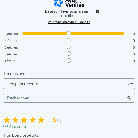
Basé sur
11
avis soumis à un
contrôle
Voir tous les avis sur ce site
5
étoiles
11
4
étoiles
0
3
étoiles
0
2
étoiles
0
1
étoile
0
Trier les avis
5
/
5
Avis vérifié
Très bons produits