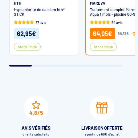
HTH
MAREVA
Hypochlorite de calcium hth®
Traitement complet Mareva
STICK
Aqua 1 mois - piscine 60-9
(Revaqua)
87 avis
54 avis
62,95€
64,05€
-2
66,31€
Stock limité
Stock limité
4,8/5
AVIS VÉRIFIÉS
LIVRAISON OFFERTE
clients satisfaits
à partir de 69€ d’achat