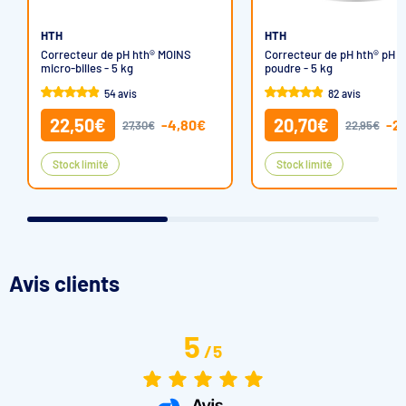
HTH
HTH
Correcteur de pH hth® MOINS
Correcteur de pH hth® pH 
micro-billes - 5 kg
poudre - 5 kg
54 avis
82 avis
22,50€
20,70€
-4,80€
-2
27,30€
22,95€
Stock limité
Stock limité
Avis clients
5
/
5