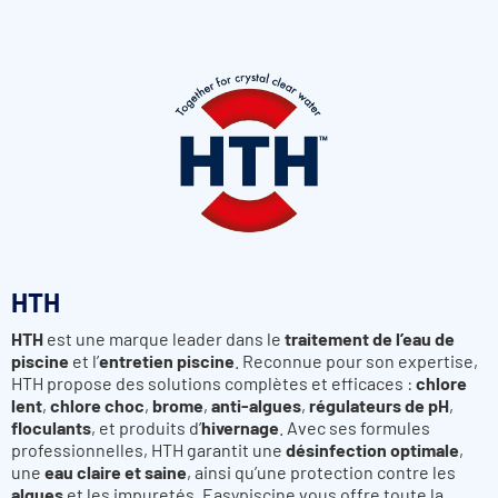
HTH
HTH
est une marque leader dans le
traitement de l’eau de
piscine
et l’
entretien piscine
. Reconnue pour son expertise,
HTH propose des solutions complètes et efficaces :
chlore
lent
,
chlore choc
,
brome
,
anti-algues
,
régulateurs de pH
,
floculants
, et produits d’
hivernage
. Avec ses formules
professionnelles, HTH garantit une
désinfection optimale
,
une
eau claire et saine
, ainsi qu’une protection contre les
algues
et les impuretés. Easypiscine vous offre toute la