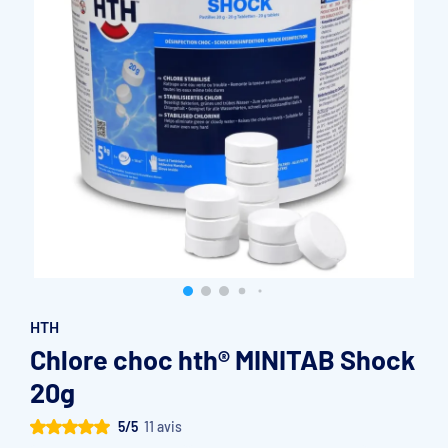
Accessoires et pièces détachées filtration
Pompe de filtration à vitesse variable
Vannes multivoies filtres à sable
Groupe de filtration sur palette
HTH
Chlore choc hth® MINITAB Shock
20g
5/5
11 avis