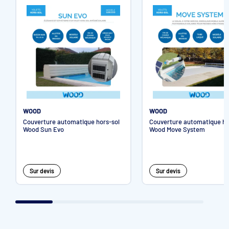
1 ensemble de lames polycarbonate 70 mm avec aillettes
(non compatible avec traitement brome)
WOOD
WOOD
Couverture automatique hors-sol
Couverture automatique ho
Wood Sun Evo
Wood Move System
Sur devis
Sur devis
Les ailettes existent en 3 profondeurs : 10, 20 & 30 mm