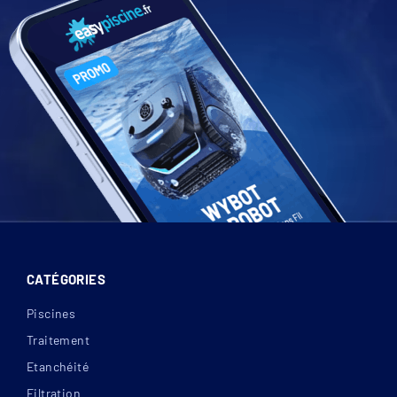
CATÉGORIES
Piscines
Le câblage électrique du Volet hors-sol Wood Move
Traitement
Sun Evo
Etanchéité
Filtration