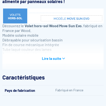
alimenté par panneaux solaires !
Découvrez le
Volet hors-sol Wood Move Sun Evo
, fabriqué en
France par Wood.
Modèle solaire mobile
Débrayable pour sécurisation bassin
Fin de course mécanique intégrée
Tube laqué couleur des lames
Sangles du tablier à la couleur des lames
Lire la suite
Tablier de lames PVC anti-tâches ou lames polycarbonate
Ailettes ou brosses interchangeables
Taille du bassin max : 14 x 5,50 m
Conforme à la norme NFP 90-308
Caractéristiques
Fabriqué en France
Pays de fabrication