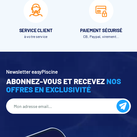
1 axe aluminium laqué blanc, beige, gris perle ou gris soutenu
Ø 130 mm jusqu’à 5,03 m et anodisé Ø 165 mm de 5,04 à 6,03
m, • 1 moteur tubulaire 24v 120 ou 200 Nm débrayable,
2 panneaux photovoltaïques à haute capacité, fixés sur un
des supports
SERVICE CLIENT
PAIEMENT SÉCURISÉ
2 batteries
à votre service
CB, Paypal, virement…
1 commutateur à clef 3 positions : ouverture impulsionnelle,
fermeture maintenue, placé sur le carter côté moteur
Les éléments du Volet hors-sol Wood Move Sun Evo
Newsletter easyPiscine
ABONNEZ-VOUS ET RECEVEZ
NOS
OFFRES EN EXCLUSIVITÉ
Les côtes du Volet hors-sol Wood Move Sun Evo