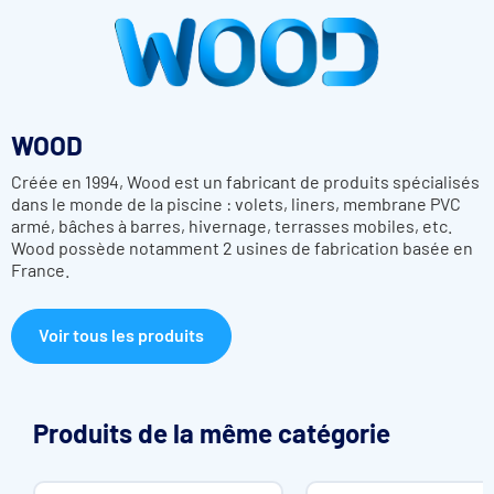
Atouts du Volet hors-sol Wood Move Sun Evo
Utilisation toutes saisons
Moteur 24 volts débrayable
WOOD
Tube d'enroulement peint dans la couleur des poteaux (blanc,
beige, gris perle ou gris soutenu)
Créée en 1994, Wood est un fabricant de produits spécialisés
Système de fin de course mécanique intégré
dans le monde de la piscine : volets, liners, membrane PVC
Alimentation solaire
armé, bâches à barres, hivernage, terrasses mobiles, etc.
Modèle mobile
Wood possède notamment 2 usines de fabrication basée en
Adaptable bassins formes libres
France.
Couvrir et sécuriser des piscines hors standard
Libre accès au bassin par le recul de l'enrouleur
Déroulement/enroulement motorisé et alimenté par
Voir tous les produits
panneaux solaires
Caractéristiques techniques du Volet hors-sol Wood
Evo
Produits de la même catégorie
1 ensemble de lames PVC 75 mm de large avec bouchons
obturateurs à ailettes ou à brosses amovibles