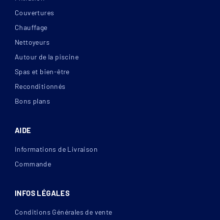
Couvertures
Chauffage
Nettoyeurs
Autour de la piscine
Spas et bien-être
Reconditionnés
Bons plans
Fixation du système de sécurité sur arase ou sur
façade
AIDE
Informations de Livraison
Commande
INFOS LÉGALES
Les diamètres d'enroulement des volets
Conditions Générales de vente