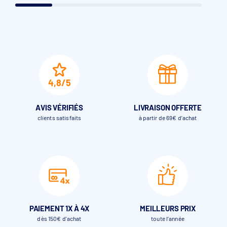
2 poteaux aluminium laqués blanc, gris soutenu à fixer sur
les margelles
4,8/5
AVIS VÉRIFIÉS
LIVRAISON OFFERTE
clients satisfaits
à partir de 69€ d’achat
1 axe aluminium anodisé Ø 130 mm
1 moteur tubulaire non débrayable, fin de course mécanique
PAIEMENT 1X À 4X
MEILLEURS PRIX
1 coffret électrique 220 volts/24 volts
dès 150€ d'achat
toute l’année