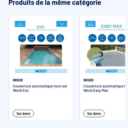
Produits de la même catégorie
Les ailettes existent en 3 profondeurs : 10, 20 & 30 mm
WOOD
WOOD
Couverture automatique hors-sol
Couverture automatique ho
Wood Evo
Wood Easy Max
Sécurité par blocage d’accès pour les enfants de moins de 5
ans (fixations rase)
Sur devis
Sur devis