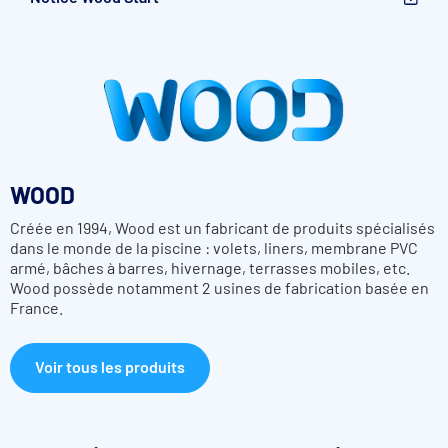
Utilisation toutes saisons
Tube d'enroulement aluminium anodisé
Rapport qualité/prix imbattable
Couleur des poteaux au choix : 2 couleurs
Couleur de sangles du tablier au choix
Caractéristiques techniques du Volet hors-sol Wood
Start
WOOD
1 ensemble de lames PVC 75 mm de large avec bouchons
obturateurs à ailettes ou à brosses amovibles
Créée en 1994, Wood est un fabricant de produits spécialisés
dans le monde de la piscine : volets, liners, membrane PVC
armé, bâches à barres, hivernage, terrasses mobiles, etc.
Wood possède notamment 2 usines de fabrication basée en
France.
Voir tous les produits
1 ensemble de lames polycarbonate 70 mm avec aillettes
(non compatible avec traitement brome)