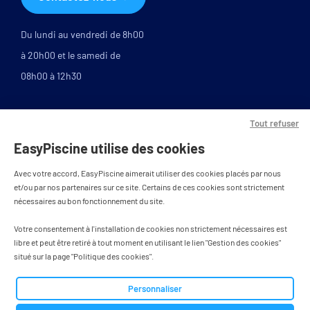
Du lundi au vendredi de 8h00
à 20h00 et le samedi de
08h00 à 12h30
Tout refuser
EasyPiscine utilise des cookies
Avec votre accord, EasyPiscine aimerait utiliser des cookies placés par nous
et/ou par nos partenaires sur ce site. Certains de ces cookies sont strictement
nécessaires au bon fonctionnement du site.
PAIEMENT SÉCURISÉ
Votre consentement à l'installation de cookies non strictement nécessaires est
libre et peut être retiré à tout moment en utilisant le lien "Gestion des cookies"
situé sur la page "Politique des cookies".
Tous droits réservés - designed by
Personnaliser
BWA agence