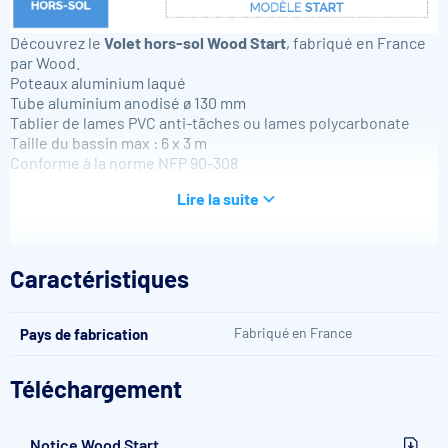
Découvrez le
Volet hors-sol Wood Start
, fabriqué en France
par Wood.
Poteaux aluminium laqué
Tube aluminium anodisé ø 130 mm
Tablier de lames PVC anti-tâches ou lames polycarbonate
Taille du bassin max : 6 x 3 m
Conforme à la norme NFP 90-308
Lire la suite
Caractéristiques
Fabriqué en France
Pays de fabrication
Téléchargement
Atouts du Volet hors-sol Wood Start
Facilité de mise en oeuvre
Notice Wood Start