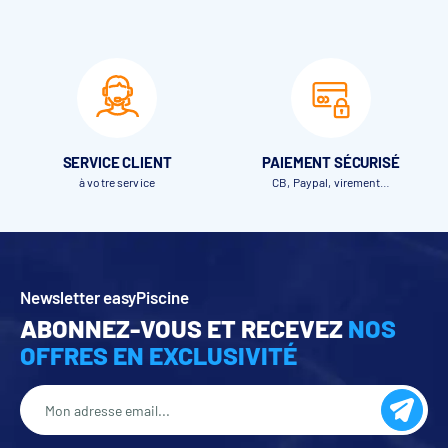
1 commutateur à clef 3 positions : ouverture impulsionnelle,
fermeture maintenue, placé sur le pied moteur
Les éléments du Volet hors-sol Wood Start
SERVICE CLIENT
PAIEMENT SÉCURISÉ
à votre service
CB, Paypal, virement…
Newsletter easyPiscine
Les côtes du Volet hors-sol Wood Start
ABONNEZ-VOUS ET RECEVEZ
NOS
OFFRES EN EXCLUSIVITÉ