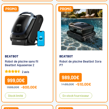
PROMO
PROMO
BEATBOT
BEATBOT
Robot de piscine sans fil
Robot de piscine Beatbot Sora
Beatbot Aquasense 2
P7
2 avis
989,00€
999,00€
-510,00€
1 499,00€
-600,00€
1 599,00€
Stock limité
En stock fournisseur