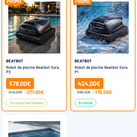
PROMO
PROMO
BEATBOT
BEATBOT
Robot de piscine Beatbot Sora
Robot de piscine Beatbot Sora
P3
P1
578,00€
424,00€
-271,00€
-175,00€
849,00€
599,00€
En stock fournisseur
En stock