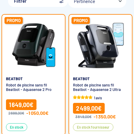
Filtrer
Pertinence
Accessoires et pièces détachées filtration
PROMO
PROMO
Pompe de filtration à vitesse variable
Vannes multivoies filtres à sable
Groupe de filtration sur palette
BEATBOT
BEATBOT
Robot de piscine sans fil
Robot de piscine sans fil
Beatbot - Aquasense 2 Pro
Beatbot - Aquasense 2 Ultra
1 avis
1 649,00€
2 499,00€
-1 050,00€
2 699,00€
-1 350,00€
3 849,00€
En stock
En stock fournisseur