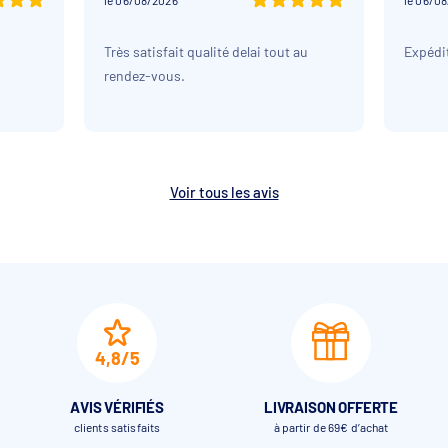
le 06/08/2026
le 06/0
Très satisfait qualité delai tout au
Expédit
rendez-vous.
Voir tous les avis
4,8/5
AVIS VÉRIFIÉS
LIVRAISON OFFERTE
clients satisfaits
à partir de 69€ d’achat