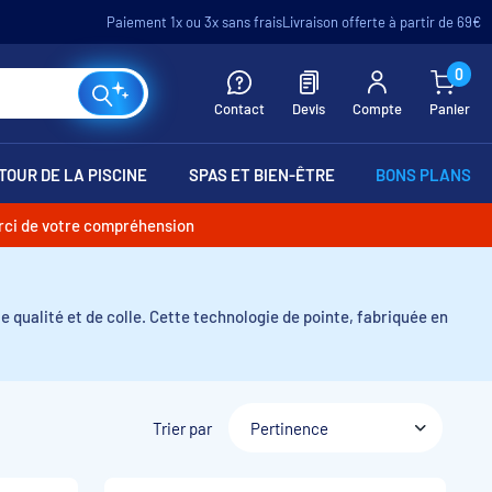
Paiement 1x ou 3x sans frais
Livraison offerte à partir de 69€
0
Contact
Devis
Compte
Panier
TOUR DE LA PISCINE
SPAS ET BIEN-ÊTRE
BONS PLANS
erci de votre compréhension
qualité et de colle. Cette technologie de pointe, fabriquée en
Trier par
Pertinence