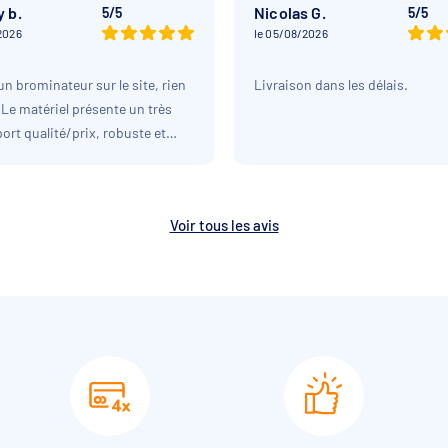
 b.
Nicolas G.
5/5
5/5
2026
le 05/08/2026
un brominateur sur le site, rien
Livraison dans les délais.
. Le matériel présente un très
ort qualité/prix, robuste et
installer en dérivation. En plus,
son a été ultra rapide. Je
nde les yeux fermés !&quot;
Voir tous les avis