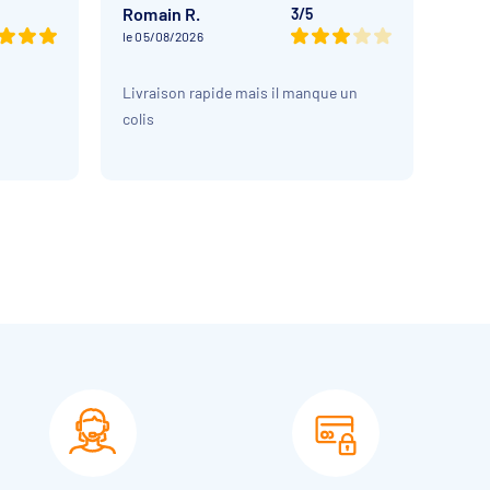
Romain R.
Sop
3/5
le 05/08/2026
le 05
Livraison rapide mais il manque un
Bonne
colis