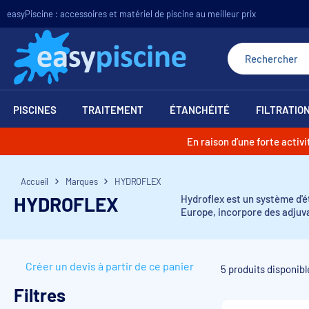
easyPiscine : accessoires et matériel de piscine au meilleur prix
PISCINES
TRAITEMENT
ÉTANCHÉITÉ
FILTRATIO
En raison d’une forte acti
Accueil
Marques
HYDROFLEX
HYDROFLEX
Hydroflex est un système d'
Europe, incorpore des adjuva
Créer un devis à partir de ce panier
5 produits disponibl
Filtres