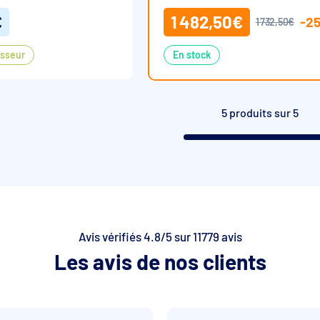
€
1 482,50€
-2
1 732,50€
isseur
En stock
5 produits sur 5
Avis vérifiés 4.8/5 sur 11779 avis
Les avis de nos clients