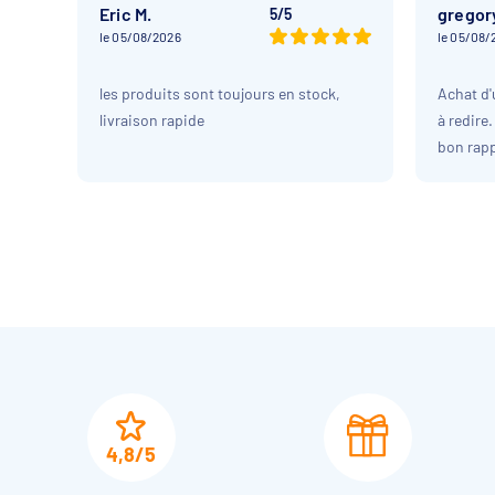
Eric M.
gregory
5/5
le 05/08/2026
le 05/08/
les produits sont toujours en stock,
Achat d'
livraison rapide
à redire
bon rapp
facile à 
la livrai
recomma
4,8/5