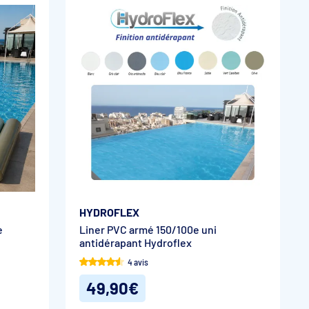
HYDROFLEX
e
Liner PVC armé 150/100e uni
antidérapant Hydroflex
4 avis
49,90€