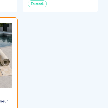
En stock
rieur