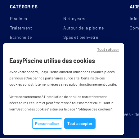
CATÉGORIES
AID
Piscines
Nettoyeurs
Info
Traitement
Autour de la piscine
Com
Etanchéité
Spas et bien-être
Filtration
Reconditionnés
Tout refuser
Couvertures
Bons plans
EasyPiscine utilise des cookies
Chauffage
Avec votre accord, EasyPiscine aimerait utiliser des cookies placés
par nous et/ou par nos partenaires sur ce site. Certains de ces
cookies sont strictement nécessaires au bon fonctionnement du site.
Votre consentement à l'installation de cookies non strictement
nécessaires est libre et peut être retiré à tout moment en utilisant le
lien "Gestion des cookies" situé sur la page "Politique des cookies".
Tous droits réservés - d
Personnaliser
Tout accepter