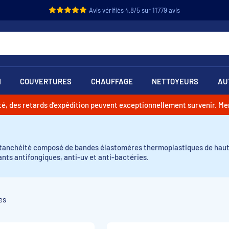
Avis vérifiés 4,8/5 sur 11779 avis
N
COUVERTURES
CHAUFFAGE
NETTOYEURS
AU
vité, des retards d’expédition peuvent exceptionnellement survenir. M
étanchéité composé de bandes élastomères thermoplastiques de haute 
nts antifongiques, anti-uv et anti-bactéries.
es