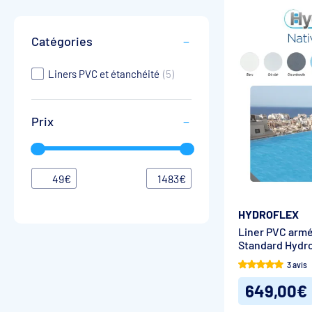
Catégories
Liners PVC et étanchéité
(5)
Prix
49
€
1483
€
HYDROFLEX
Liner PVC armé
Standard Hydro
3 avis
649,00€