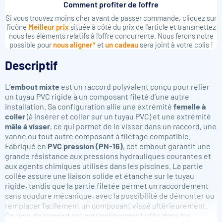
Comment profiter de l'offre
Si vous trouvez moins cher avant de passer commande, cliquez sur
l'icône
Meilleur prix
située à côté du prix de l'article et transmettez
nous les éléments relatifs à l'offre concurrente. Nous ferons notre
possible pour
nous aligner*
et
un cadeau
sera joint à votre colis !
Descriptif
L’
embout mixte
est un raccord polyvalent conçu pour relier
un tuyau PVC rigide à un composant fileté d’une autre
installation. Sa configuration allie une extrémité
femelle à
coller
(à insérer et coller sur un tuyau PVC) et une extrémité
mâle à visser
, ce qui permet de le visser dans un raccord, une
vanne ou tout autre composant à filetage compatible.
Fabriqué en
PVC pression (PN-16)
, cet embout garantit une
grande résistance aux pressions hydrauliques courantes et
aux agents chimiques utilisés dans les piscines. La partie
collée assure une liaison solide et étanche sur le tuyau
rigide, tandis que la partie filetée permet un raccordement
sans soudure mécanique, avec la possibilité de démonter ou
remplacer facilement un composant vissé ultérieurement.
Ce type de raccord est particulièrement utile dans les