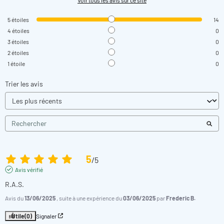
5
étoiles
14
4
étoiles
0
3
étoiles
0
2
étoiles
0
1
étoile
0
Trier les avis
5
/
5
Avis vérifié
R.A.S.
Avis du
13/06/2025
, suite à une expérience du
03/06/2025
par
Frederic B.
Utile
(0)
Signaler