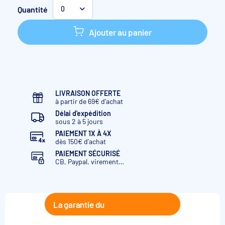
Quantité
0
Ø 40
Ø 50 X 1" 1/2
Ajouter au panier
Ø 25
Ø 32 X 3/4"
Ø 50
Ø 63 X 1" 1/2
Ø 50
Ø 63 X 2"
LIVRAISON OFFERTE
à partir de 69€ d’achat
Délai d'expédition
sous 2 à 5 jours
PAIEMENT 1X À 4X
dès 150€ d'achat
PAIEMENT SÉCURISÉ
CB, Paypal, virement…
La garantie du