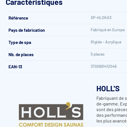
Caractéristiques
Escalier
Lève-couverture
SP-HLOKA3
Référence
Caractéristiques du
Spa Holl's Oka 3 Saphire - 5 plac
Fabriqué en Europe
Pays de fabrication
Panneau de commande
Balboa Sp
Rigide - Acrylique
Type de spa
Acier Inox CMP
Jets hydromassants (x47)
27 orientables
5 places
Nb. de places
20 bi-rotatives
3700691412546
EAN-13
Buses d'air chaud (x9)
Acie
Massage cervicales
HOLL'S
Air control
Venturi : régla
Fabriquant de s
Traitement de l'eau
Ozonate
de-gamme.
Exp
sont des pièce
Jets Leds + projecteur LED
des performance
Équipements
Cascade
les plus avancé
Appuis-tête souples