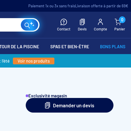
Paiement 1x ou 3x sans frais
Livraison offerte à partir de 69€
0
Contact
Devis
Compte
Panier
TOUR DE LA PISCINE
SPAS ET BIEN-ÊTRE
BONS PLANS
 l’été
Voir nos produits
Exclusivité magasin
Demander un devis