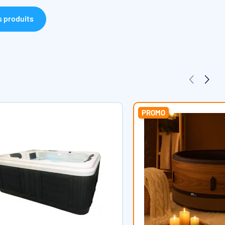
tesse 2,2 kW
s produits
ance électrique 180 W
boa 3 kW
ant CMP à cartouche
solation mousse très haute densité
PROMO
ié très haute densité HPL
805 L
215 kg