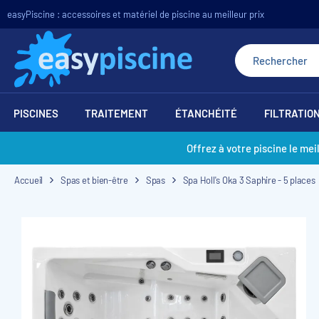
easyPiscine : accessoires et matériel de piscine au meilleur prix
PISCINES
TRAITEMENT
ÉTANCHÉITÉ
FILTRATIO
Offrez à votre piscine le mei
Accueil
Spas et bien-être
Spas
Spa Holl's Oka 3 Saphire - 5 places