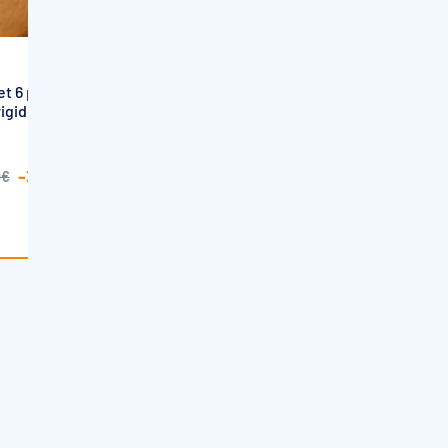
ASTRAL POOL
t 6 places –
Spa Classique Silenzio Astralpool
gide, jets à
UV-C
12 330,00€
-300,00€
0€
Sur commande