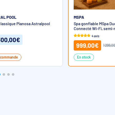
AL POOL
MSPA
lassique Pianosa Astralpool
Spa gonflable MSpa Due
Connecté Wi-Fi, semi-ri
bulles & désinfection 
4 avis
300,00€
999,00€
1 299,0
 commande
En stock