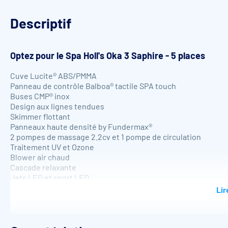
Descriptif
Optez pour le
Spa Holl's Oka 3 Saphire - 5 places
Cuve Lucite® ABS/PMMA
Panneau de contrôle Balboa® tactile SPA touch
Buses CMP® inox
Design aux lignes tendues
Skimmer flottant
Panneaux haute densité by Fundermax®
2 pompes de massage 2.2cv et 1 pompe de circulation
Traitement UV et Ozone
Blower air chaud
Cascade relaxante
Jets LED et sport LED
Lir
Accessoires inclus
Couverture