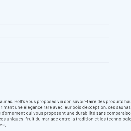
es
aTouch tactile
r Inox CMP
Oui
ge du mélange air/eau
aunas, Holl's vous proposes via son savoir-faire des produits ha
ur + Lampe UV
rimant une élégance rare avec leur bois d'exception, ces saunas
s d'ornement qui vous proposent une durabilité sans comparaiso
s uniques, fruit du mariage entre la tradition et les technologi
es.