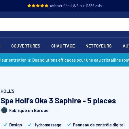
Avis vérifiés 4,8/5 sur 11836 avis
N
COUVERTURES
CHAUFFAGE
NETTOYEURS
AU
lleur entretien ☀️ Des solutions efficaces pour une eau cristalline tout
HOLL'S
Spa Holl's Oka 3 Saphire - 5 places
Fabriqué en Europe
Design
Hydromassage
Panneau de contrôle digital