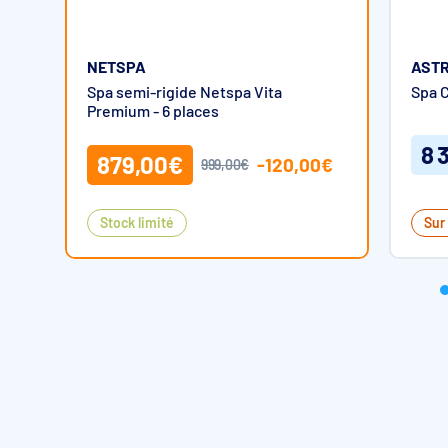
NETSPA
ASTR
Spa semi-rigide Netspa Vita
Spa C
Premium - 6 places
8 
879,00€
-120,00€
999,00€
Stock limité
Sur