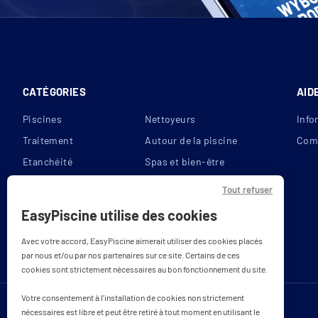
CATÉGORIES
AID
Piscines
Nettoyeurs
Info
Traitement
Autour de la piscine
Com
Etanchéité
Spas et bien-être
Filtration
Reconditionnés
Tout refuser
Couvertures
Bons plans
EasyPiscine utilise des cookies
Chauffage
Avec votre accord, EasyPiscine aimerait utiliser des cookies placés
par nous et/ou par nos partenaires sur ce site. Certains de ces
cookies sont strictement nécessaires au bon fonctionnement du site.
Votre consentement à l'installation de cookies non strictement
nécessaires est libre et peut être retiré à tout moment en utilisant le