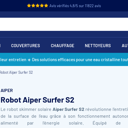
Avis vérifiés 4,8/5 sur 11822 avis
N
COUVERTURES
CHAUFFAGE
NETTOYEURS
AU
lleur entretien ☀️ Des solutions efficaces pour une eau cristalline tout
Robot Aiper Surfer S2
AIPER
Robot Aiper Surfer S2
Le robot skimmer solaire
Aiper Surfer S2
révolutionne l'entret
de la surface de l'eau grâce à son fonctionnement auton
alimenté par l'énergie solaire. Équipé de 