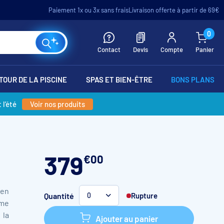
Paiement 1x ou 3x sans frais
Livraison offerte à partir de 69€
0
Contact
Devis
Compte
Panier
TOUR DE LA PISCINE
SPAS ET BIEN-ÊTRE
BONS PLANS
 l’été
Voir nos produits
379
€
00
ien
Quantité
Rupture
0
ome
la
Ajouter au panier