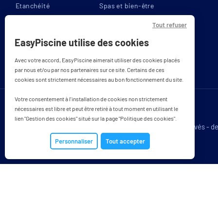
Etanchéité
Spas et bien-être
Filtration
Reconditionnés
Tout refuser
Couvertures
Bons plans
EasyPiscine utilise des cookies
Chauffage
Avec votre accord, EasyPiscine aimerait utiliser des cookies placés
par nous et/ou par nos partenaires sur ce site. Certains de ces
cookies sont strictement nécessaires au bon fonctionnement du site.
Votre consentement à l'installation de cookies non strictement
nécessaires est libre et peut être retiré à tout moment en utilisant le
lien "Gestion des cookies" situé sur la page "Politique des cookies".
Tous droits réservés - d
Personnaliser
Tout accepter