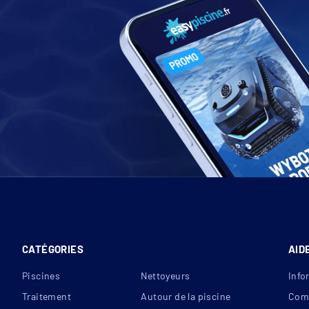
En autorisant ces services tiers, vous acceptez le dépôt 
nécessaires à l
Autor
CATÉGORIES
AID
Piscines
Nettoyeurs
Info
Traitement
Autour de la piscine
Com