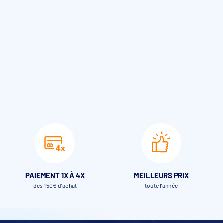
 démarrage, arrêt, télécommande et programmation
, niveau de batterie et historique des cycles
s de chlore de 3 pouces
 turbine sans balais
gulières, avec spa intégré, escaliers ou plages immergées
mpératures et aux UV
t 1 chargeur DC
PAIEMENT 1X À 4X
MEILLEURS PRIX
dès 150€ d'achat
toute l’année
 est désactivé.
r le site de contenu multimédia et augmentent sa visibilité.