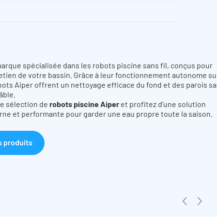
 Surfer S2 offre une gestion complète depuis votre smartph
iloter à distance, de programmer des cycles personnalisés, de su
s et de surveiller le niveau de batterie en temps réel.
arque spécialisée dans les robots piscine sans fil, conçus pour
tretien de votre bassin. Grâce à leur fonctionnement autonome su
obots Aiper offrent un nettoyage efficace du fond et des parois s
âble.
fficacement les obstacles présents dans la piscine. Sa concep
e sélection de
robots piscine Aiper
et profitez d’une solution
es escaliers, les plages immergées ou les spas intégrés. Il s’ad
ne et performante pour garder une eau propre toute la saison.
régulière ou équipés d’aménagements spécifiques.
re intégré
s produits
ité de récupération tout en réduisant la fréquence d’entretien.
 éclaboussures lors de la vidange. Le Surfer S2 dispose également
illes de 3 pouces. Grâce à son débit réglable, il accompagn
saine et agréable à la baignade.
2