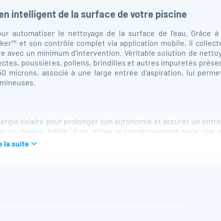
en intelligent de la surface de votre piscine
r automatiser le nettoyage de la surface de l’eau. Grâce à
ker™ et son contrôle complet via application mobile, il collect
pre avec un minimum d’intervention. Véritable solution de netto
ectes, poussières, pollens, brindilles et autres impuretés prése
50 microns, associé à une large entrée d’aspiration, lui perme
lumineuses.
’énergie solaire pour prolonger son autonomie et assurer un entr
int un niveau faible, il se dirige automatiquement vers une 
ant de reprendre son cycle de nettoyage. Avec jusqu’à 35 he
e la suite
pris entre 4 et 6 heures via adaptateur, l’Aiper Surfer S2 offre
nuit pour maintenir votre piscine propre au quotidien.
ollectés
ur éviter que les débris déjà aspirés ne ressortent du panier lor
’arrimage. Son déflecteur aquadynamique permet de conserver