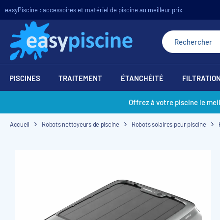
easyPiscine : accessoires et matériel de piscine au meilleur prix
PISCINES
TRAITEMENT
ÉTANCHÉITÉ
FILTRATIO
Offrez à votre piscine le mei
Accueil
Robots nettoyeurs de piscine
Robots solaires pour piscine