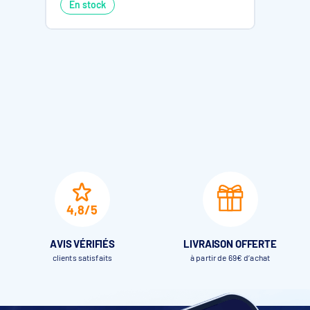
En stock
Contrôle à distance
Application mobile avec
Suivi intelligent
Progression du nettoyage
Distributeur de chlore intégré
Compatible avec pastille
Moteur
2 hélices sans balais et 1
Compatibilité piscine
Piscines standards, irré
Résistance
Résistant aux hautes te
Accessoires inclus
1 robot Aiper Surfer S2 e
4,8/5
Aiper Surfer S2
AVIS VÉRIFIÉS
LIVRAISON OFFERTE
clients satisfaits
à partir de 69€ d’achat
YouTube
Les services de partage de vidéo permettent d'enrichi