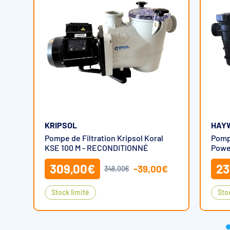
Dimensions de la
Pompe de Filtration Kripsol KSE
KRIPSOL
HAY
Pompe de Filtration Kripsol Koral
Pompe
KSE 100 M - RECONDITIONNÉ
Power
m3/h
309,00€
23
-39,00€
348,00€
Stock limité
Sto
Courbes de la
Pompe de Filtration Kripsol KSE