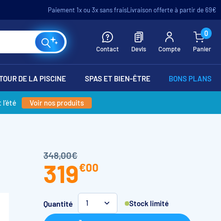
Paiement 1x ou 3x sans frais
Livraison offerte à partir de 69€
0
Contact
Devis
Compte
Panier
TOUR DE LA PISCINE
SPAS ET BIEN-ÊTRE
BONS PLANS
 l’été
Voir nos produits
348,00€
319
€
00
Quantité
Stock limité
1