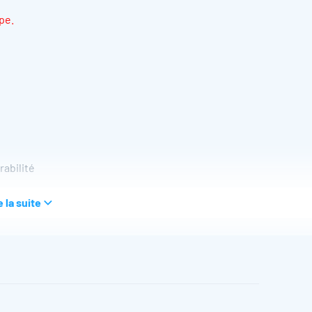
pe.
abilité
e la suite
èle