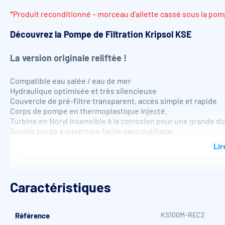
*Produit reconditionné – morceau d’ailette cassé sous la pom
Découvrez la
Pompe de Filtration Kripsol KSE
La version originale reliftée !
Compatible eau salée / eau de mer
Hydraulique optimisée et très silencieuse
Couvercle de pré-filtre transparent, accès simple et rapide
Corps de pompe en thermoplastique injecté.
Turbine en Noryl insensible à la corrosion pour une grande dur
Double purge à ouverture facile sans outillage
Taille du pré-filtre : 3,5 L
Lir
IP 55 classe F
Entrée-sortie taraudées : 2”
Livrée avec demi union filetée : Ø 50 ou 63 mm suivant le mod
Caractéristiques
KS100M-REC2
Référence