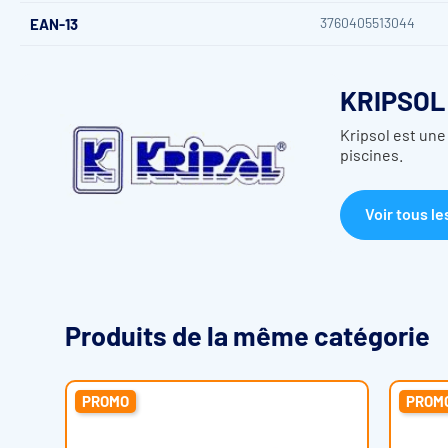
3760405513044
EAN-13
Caractéristiques de la
Pompe de Filtration Kripsol K
KRIPSOL
Temp. maxi de l'eau / pression maxi
Kripsol est une
Connexion (DIN à coller incluse)
Ø50 (0,3
piscines.
Joint mécanique
AISI 31
Voir tous le
Caractéristiques du moteur
Classe F, IPX5, 50 H
Corps / Turbine / Panier / Couvercle
PP + F
Caractéristiques techniques de la
Pompe de Filtratio
Produits de la même catégorie
Modèle
Type CV
P2 (W)
P1 (W)
Ampérage (A)
PROMO
PROM
KSE100M
1 CV
750 W
1080 W
4,9 A
*Pression de colonne d'eau de 8 m