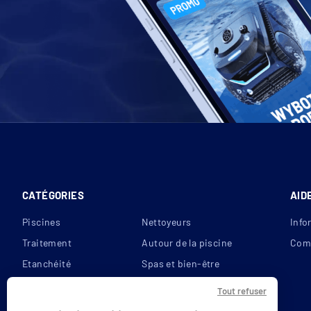
CATÉGORIES
AID
Piscines
Nettoyeurs
Info
Traitement
Autour de la piscine
Com
Etanchéité
Spas et bien-être
Filtration
Reconditionnés
Tout refuser
Couvertures
Bons plans