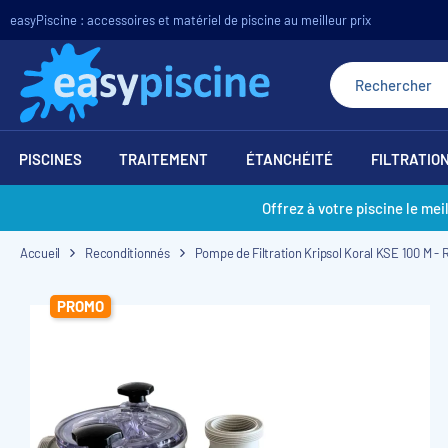
easyPiscine : accessoires et matériel de piscine au meilleur prix
PISCINES
TRAITEMENT
ÉTANCHÉITÉ
FILTRATIO
Offrez à votre piscine le mei
Accueil
Reconditionnés
Pompe de Filtration Kripsol Koral KSE 100 M 
PROMO