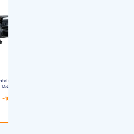
HAYWARD
ntair
Pompe de filtration Hayward Max Flo
1,50 cv -
Monophasé 0,5cv - RECONDITIONNÉ
299,00€
-10,00€
-30,00€
€
329,00€
Stock limité