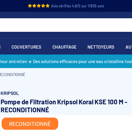
Avis vérifiés 4,8/5 sur 11836 avis
N
COUVERTURES
CHAUFFAGE
NETTOYEURS
AU
lleur entretien ☀️ Des solutions efficaces pour une eau cristalline tout
- RECONDITIONNÉ
KRIPSOL
Pompe de Filtration Kripsol Koral KSE 100 M -
RECONDITIONNÉ