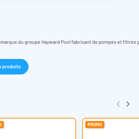
SE
50°C / 2,5 bar
 marque du groupe Hayward Pool fabricant de pompes et filtres 
3-1 cv) Ø63 (1,5-3,00 cv)
6, compatible eau salée
s produits
z 2850 tr/min, 60 Hz selon indication
.G. / Noryl / PP / SAN
n Kripsol KSE
Débit (m3/h)*
Poids (kg)
O
PROMO
18,2 m3/h
14,2 kg