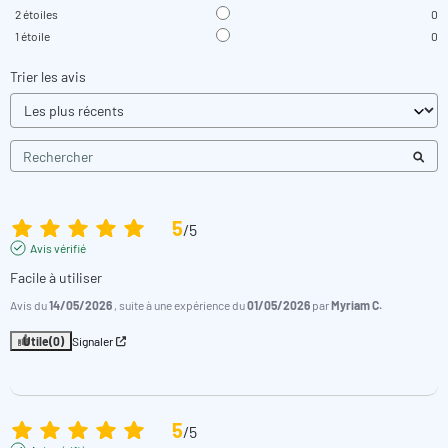
2
étoiles
0
1
étoile
0
Trier les avis
5
/
5
Avis vérifié
Facile à utiliser
Avis du
14/05/2026
, suite à une expérience du
01/05/2026
par
Myriam C.
Utile
(0)
Signaler
5
/
5