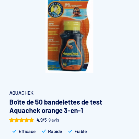
Accessoires et pièces détachées filtration
Pompe de filtration à vitesse variable
Vannes multivoies filtres à sable
Groupe de filtration sur palette
AQUACHEK
Boîte de 50 bandelettes de test
Aquachek orange 3-en-1
4,9/5
9 avis
Efficace
Rapide
Fiable