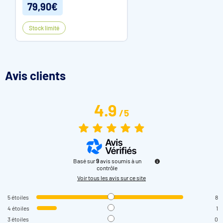
79,90€
Stock limité
Avis clients
4.9
/
5
Basé sur
9
avis soumis à un
contrôle
Voir tous les avis sur ce site
5
étoiles
8
4
étoiles
1
3
étoiles
0