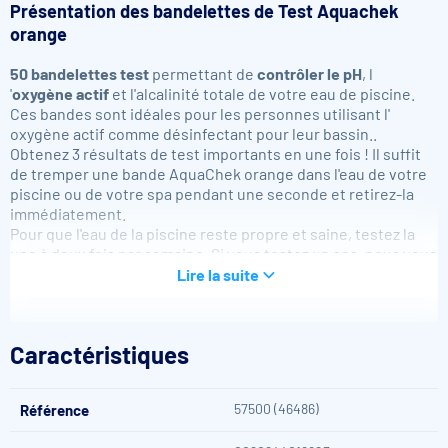
Présentation des bandelettes de Test Aquachek
orange
50 bandelettes test
permettant de
contrôler le pH
, l
'
oxygène actif
et
l'alcalinité totale de votre eau de piscine.
Ces bandes sont idéales pour les personnes utilisant l'
oxygène actif comme désinfectant pour leur bassin..
Obtenez 3 résultats de test importants en une fois ! Il suffit
de tremper une bande AquaChek orange dans l'eau de votre
piscine ou de votre spa pendant une seconde et retirez-la
immédiatement.
Pour que l'eau de la piscine reste propre et saine, testez la
une à deux fois par semaine. Si vous testez un spa, nous vous
recommandons de faire le test avant et après chaque
Lire la suite
utilisation.
Caractéristiques
57500 (46486)
Référence