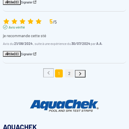
Utile
(0)
Signaler
5
/
5
Avis vérifié
je recommande cette sté
Avis du
21/08/2024
, suite à une expérience du
30/07/2024
par
A.A.
Utile
(0)
Signaler
1
2
AQUACHEK