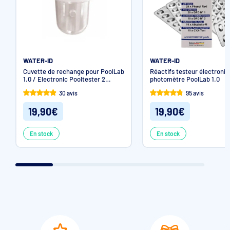
WATER-ID
WATER-ID
Cuvette de rechange pour PoolLab
Réactifs testeur électroni
1.0 / Electronic Pooltester 2
photomètre PoolLab 1.0
Bayrol
30 avis
95 avis
19,90€
19,90€
En stock
En stock