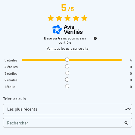
5
/
5
Basé sur
4
avis soumis à un
contrôle
Voir tous les avis sur ce site
5
étoiles
4
4
étoiles
0
3
étoiles
0
2
étoiles
0
1
étoile
0
Trier les avis