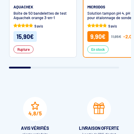
AQUACHEK
MICRODOS
Boîte de 50 bandelettes de test
Solution tampon pH 4, pH 7
Aquachek orange 3-en-1
pour étalonnage de sonde 
9 avis
9 avis
15,90€
9,90€
-2,0
11,95€
Rupture
En stock
4,8/5
AVIS VÉRIFIÉS
LIVRAISON OFFERTE