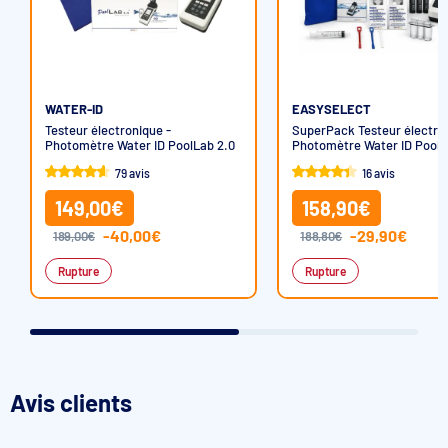
WATER-ID
EASYSELECT
Testeur électronique -
SuperPack Testeur électro
Photomètre Water ID PoolLab 2.0
Photomètre Water ID PoolL
+ Kit recharge + Cuvette de
79 avis
16 avis
rechange
149,00€
158,90€
-40,00€
-29,90€
189,00€
188,80€
Rupture
Rupture
Avis clients