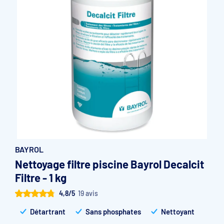
Accessoires et pièces détachées filtration
Pompe de filtration à vitesse variable
Vannes multivoies filtres à sable
Groupe de filtration sur palette
BAYROL
Nettoyage filtre piscine Bayrol Decalcit
Filtre - 1 kg
4,8/5
19 avis
Détartrant
Sans phosphates
Nettoyant