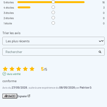
Les services de partage de vidéo permettent
5
étoiles
16
d'enrichir le site de contenu multimédia et
4
étoiles
3
augmentent sa visibilité.
3
étoiles
0
En autorisant ces services tiers, vous acceptez le
2
étoiles
0
dépôt et la lecture de cookies et l'utilisation de
1
étoile
0
technologies de suivi nécessaires à leur bon
fonctionnement.
Trier les avis
Autoriser YouTube
5
/
5
Avis vérifié
conforme
Avis du
27/05/2026
, suite à une expérience du
08/05/2026
par
Patrice O.
Utile
(0)
Signaler