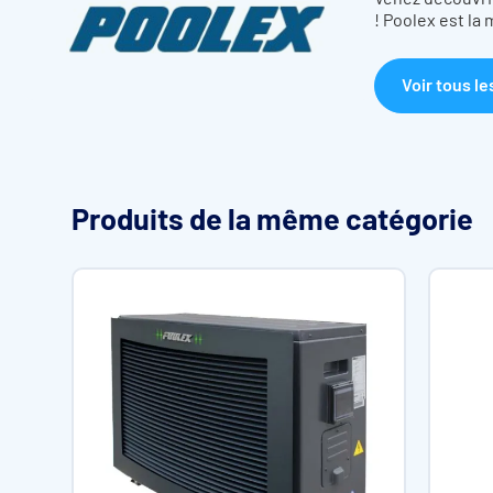
coût d’utilisation (énergie + entretien). La pompe à chaleur aspi
! Poolex est la
effet de démultiplication qui générera une réaction thermiqu
L'utilisation est simplifié au maximum pour un confort d'util
présent, chauffer votre piscine depuis votre canapé !
Voir tous le
Quelle puissance pour votre bassin ?
Modèle
SJ 60
SJ 9
Produits de la même catégorie
Volume du bassin (m
3
)
De 35 à 50
De 50 à
Condition :
Puissance
7,8
12,5
Air 26°C
restituée Max.
Eau 26°C
(kW)
Hygro 80%
Puissance
2,46
2,2
restituée Min.
(kW)
Puissance
1,3~0,18
1,93~0