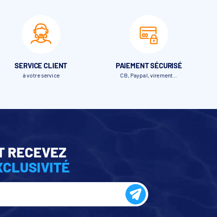
SERVICE CLIENT
PAIEMENT SÉCURISÉ
à votre service
CB, Paypal, virement…
00
T RECEVEZ
56
XCLUSIVITÉ
35