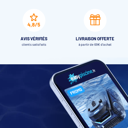
Plage de fonctionnement
Puissance max (kW)
1,7
2,6
4,8/5
Débit (m
3
/h)
2-4
4-6
AVIS VÉRIFIÉS
LIVRAISON OFFERTE
Réfrigérant
clients satisfaits
à partir de 69€ d’achat
Dimensions de l'emballage
944x420x802
1043x44
(mm)
Dimensions (mm)
870x355x622
975x376
Poids net / Brut (kg)
46 / 52
56 / 6
Bruit à 1 m(dB(A))
<37~<49
<38~<
Bruit à 10 m(dB(A))
<19~<28
<19~<
Type de compresseur
Co
Marque du compresseur