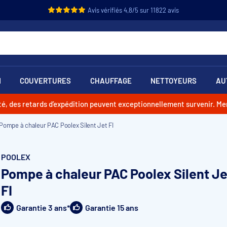
Avis vérifiés 4,8/5 sur 11822 avis
N
COUVERTURES
CHAUFFAGE
NETTOYEURS
AU
vité, des retards d’expédition peuvent exceptionnellement survenir. M
Pompe à chaleur PAC Poolex Silent Jet FI
POOLEX
Pompe à chaleur PAC Poolex Silent Je
FI
Garantie 3 ans*
Garantie 15 ans