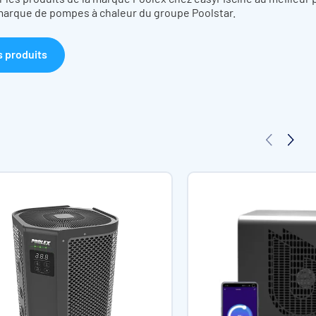
re l’air pour en extraire les calories et les démultiplier. C’est ce
 marque de pompes à chaleur du groupe Poolstar.
e permettant de chauffer ou refroidir une piscine.
isation optimal grâce à un pilotage depuis votre smartphone. Dès 
s produits
0
SJ 120
SJ 160
SJ 210
SJ 160 Tri
SJ 2
Tri
 70
De 65 à
De 80 à
De 115 à
De 80 à
115 à 
85
115
150
115
15,5
21,5
27
22
27
2,4
3,3
4,3
3,3
4,3
,22
2,35~0,25
3,33~0,31
4,3~0,27
3,34~0,25
4,3~0,