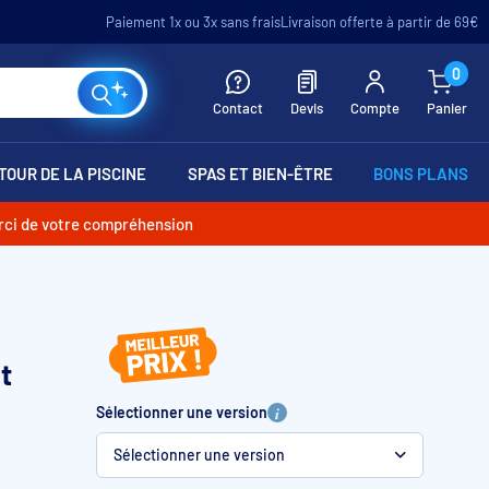
Paiement 1x ou 3x sans frais
Livraison offerte à partir de 69€
0
Contact
Devis
Compte
Panier
TOUR DE LA PISCINE
SPAS ET BIEN-ÊTRE
BONS PLANS
erci de votre compréhension
t
Sélectionner une version
Sélectionner une version