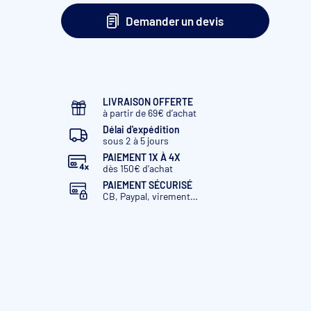
SJ60
Monophasé
max. 50 m³
Demander un devis
SJ90
Monophasé
max. 70 m³
SJ120
Monophasé
max. 85 m3
SJ160
Monophasé
max. 115 m³
LIVRAISON OFFERTE
à partir de 69€ d’achat
SJ210
Monophasé
max. 150 m³
Délai d'expédition
sous 2 à 5 jours
SJ160T
Triphasé
max. 115 m³
PAIEMENT 1X À 4X
dès 150€ d'achat
SJ210T
Triphasé
max. 150 m³
PAIEMENT SÉCURISÉ
CB, Paypal, virement…