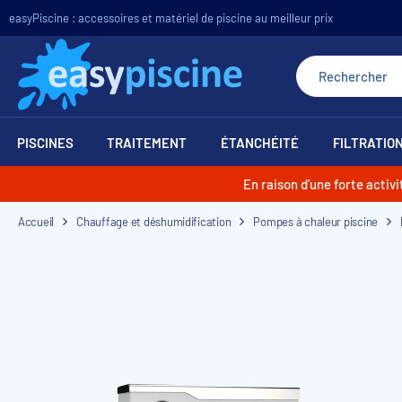
easyPiscine : accessoires et matériel de piscine au meilleur prix
PISCINES
TRAITEMENT
ÉTANCHÉITÉ
FILTRATIO
En raison d’une forte acti
Accueil
Chauffage et déshumidification
Pompes à chaleur piscine