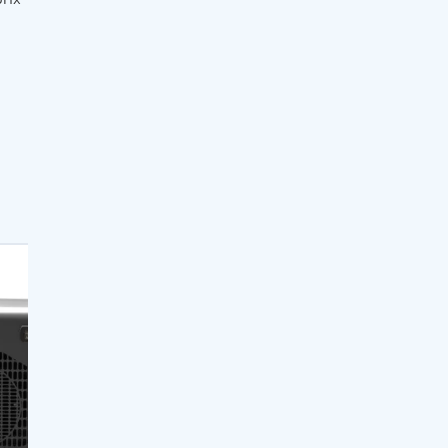
t
à
10
150
27