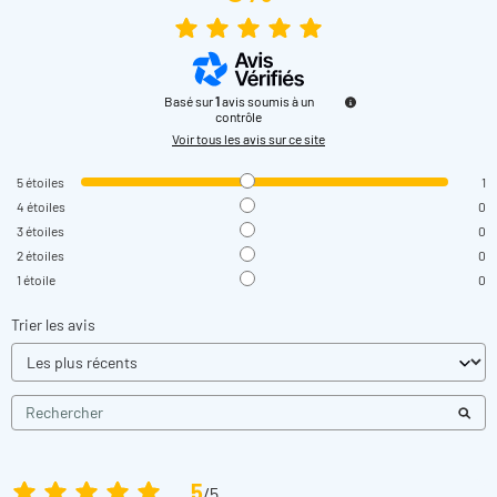
Basé sur
1
avis soumis à un
contrôle
Voir tous les avis sur ce site
5
étoiles
1
4
étoiles
0
3
étoiles
0
2
étoiles
0
1
étoile
0
Trier les avis
5
/
5