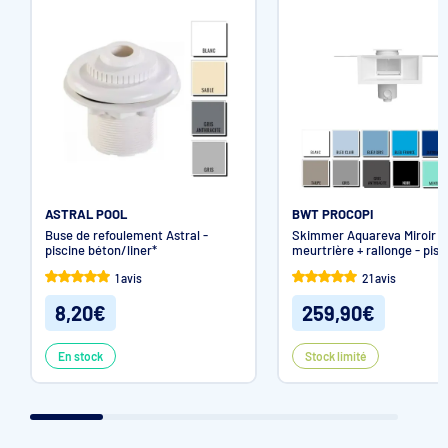
ASTRAL POOL
BWT PROCOPI
Buse de refoulement Astral -
Skimmer Aquareva Miroir 
piscine béton/liner*
meurtrière + rallonge - pisc
béton/liner
1 avis
21 avis
8,20€
259,90€
En stock
Stock limité