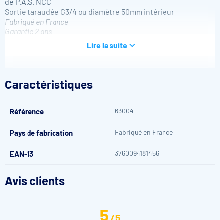
de P.A.S. NCC
Sortie taraudée G3/4 ou diamètre 50mm intérieur
Fabriqué en France
Garantie 2 ans
Lire la suite
Plusieurs coloris disponibles
3 teintes au choix permettant de coordonner la boîte à la
terrasse ou à la plage.
Caractéristiques
63004
Référence
Fabriqué en France
Pays de fabrication
3760094181456
EAN-13
Dimensions de la
Boîte de jonction Weltico
Avis clients
5
/
5