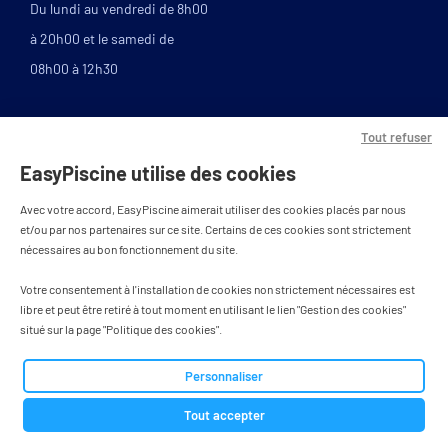
Du lundi au vendredi de 8h00
à 20h00 et le samedi de
08h00 à 12h30
Tout refuser
EasyPiscine utilise des cookies
Avec votre accord, EasyPiscine aimerait utiliser des cookies placés par nous
et/ou par nos partenaires sur ce site. Certains de ces cookies sont strictement
nécessaires au bon fonctionnement du site.
PAIEMENT SÉCURISÉ
Votre consentement à l'installation de cookies non strictement nécessaires est
libre et peut être retiré à tout moment en utilisant le lien "Gestion des cookies"
situé sur la page "Politique des cookies".
Personnaliser
Tous droits réservés - designed by
BWA agence
Tout accepter