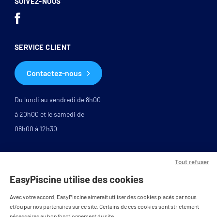
SUIVEZ-NOUS
SERVICE CLIENT
Contactez-nous
Du lundi au vendredi de 8h00
à 20h00 et le samedi de
08h00 à 12h30
Tout refuser
EasyPiscine utilise des cookies
Avec votre accord, EasyPiscine aimerait utiliser des cookies placés par nous
et/ou par nos partenaires sur ce site. Certains de ces cookies sont strictement
nécessaires au bon fonctionnement du site.