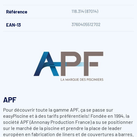
longévité de l’installation.
118.314 (87014)
Référence
En résumé, ce
poinçon de contrôle
est un accessoire petit,
mais extrêmement utile pour assurer la
solidité, l’étanchéité
et la conformité
des soudures PVC, garantissant à terme la
3760405512702
EAN-13
fiabilité de votre bassin.
APF
Pour découvrir toute la gamme APF, ça se passe sur
easyPiscine et à des tarifs préférentiels! Fondée en 1994, la
société APF (Annonay Production France) a su se positionner
sur le marché de la piscine et prendre la place de leader
européen en fabrication de liners et de couvertures a barres.