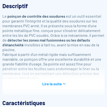
Descriptif
Le
poinçon de contrôle des soudures
est un outil essentiel
pour garantir l’intégrité et la qualité des soudures sur les
membranes PVC armé. Il se présente sous la forme d’une
pointe métallique fine, conçue pour s’insérer délicatement
entre les lés de PVC soudés. Grâce à ce mécanisme, il permet
de
détecter les zones mal fusionnées ou les défauts
d’étanchéité
invisibles à l’œil nu, avant la mise en eau de la
piscine.
Fabriqué à partir d’un métal rigide mais suffisamment
maniable, ce poinçon offre une excellente durabilité et une
grande fiabilité d’usage. Sa pointe est assez fine pour
pénétrer entre les feuilles sans endommager le liner ou la
membrane, tout en permettant une détection précise des
soudures défaillantes.
Son utilisation est simple : après avoir réalisé les soudures à
Lire la suite
l’air chaud, passez le poinçon sur toute la longueur des
coutures. Si la pointe s’infiltre facilement, cela indique une
soudure insuffisante à cet endroit, nécessitant une reprise.
Caractéristiques
Cet outil est incontournable pour les techniciens et les
poseurs professionnels soucieux de la qualité et de la