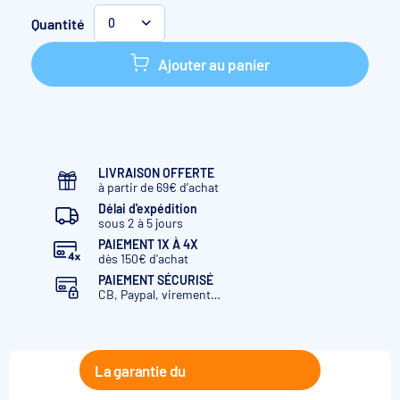
Vert
L. 25,00 m
l. 1,65 m
41,25 m²
Quantité
0
Jaune
L. 25,00 m
l. 1,65 m
41,25 m²
Ajouter au panier
Rouge
L. 25,00 m
l. 1,65 m
41,25 m²
Marine
L. 25,00 m
l. 1,65 m
41,25 m²
Marine
L. 25,00 m
l. 2,00 m
50,00 m²
LIVRAISON OFFERTE
à partir de 69€ d’achat
Délai d'expédition
sous 2 à 5 jours
PAIEMENT 1X À 4X
dès 150€ d'achat
PAIEMENT SÉCURISÉ
CB, Paypal, virement…
La garantie du