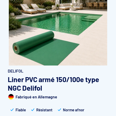
Accessoires et pièces détachées filtration
Pompe de filtration à vitesse variable
Vannes multivoies filtres à sable
Groupe de filtration sur palette
DELIFOL
Liner PVC armé 150/100e type
NGC Delifol
Fabriqué en Allemagne
Fiable
Résistant
Norme afnor