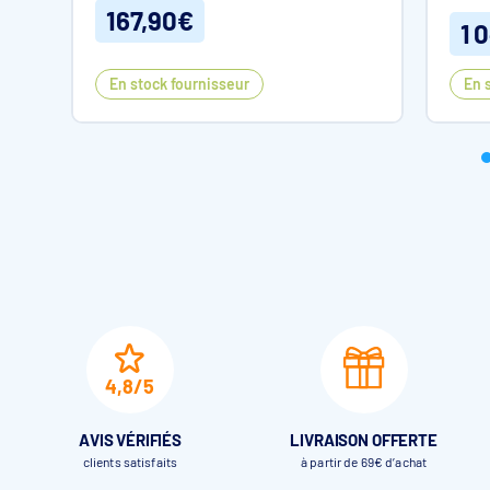
167,90€
1 
Attention
En stock fournisseur
En 
Ne convient pas aux piscines rectangulaires. Le local techni
tuyauterie.
4,8/5
AVIS VÉRIFIÉS
LIVRAISON OFFERTE
clients satisfaits
à partir de 69€ d’achat