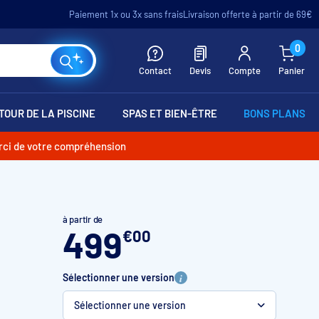
Paiement 1x ou 3x sans frais
Livraison offerte à partir de 69€
0
Contact
Devis
Compte
Panier
TOUR DE LA PISCINE
SPAS ET BIEN-ÊTRE
BONS PLANS
erci de votre compréhension
à partir de
499
€
00
Sélectionner une version
Sélectionner une version