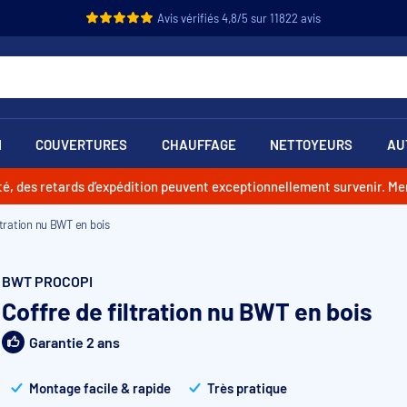
Avis vérifiés 4,8/5 sur 11822 avis
N
COUVERTURES
CHAUFFAGE
NETTOYEURS
AU
vité, des retards d’expédition peuvent exceptionnellement survenir. M
ltration nu BWT en bois
BWT PROCOPI
Coffre de filtration nu BWT en bois
Garantie 2 ans
Montage facile & rapide
Très pratique