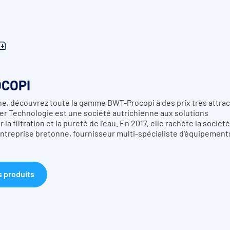
COPI
e, découvrez toute la gamme BWT-Procopi à des prix très attract
er Technologie est une société autrichienne aux solutions
la filtration et la pureté de l'eau. En 2017, elle rachète la société
ntreprise bretonne, fournisseur multi-spécialiste d'équipement
s produits
vant (2) et les panneaux du dessus (6 et 7) à l'aide de 10 vis 4 × 
monté pour laisser la place aux margelles du bassin.
ide des 4 équerres (
8
) et de 8 vis 3,5 × 25 (
14
).
 à l'aide de 2 vis 3,5 × 25 (
14
).
 (
5
) à l'aide de 2 charnières (
9
) et de 12 vis 4 × 20 (
13
) pour former l