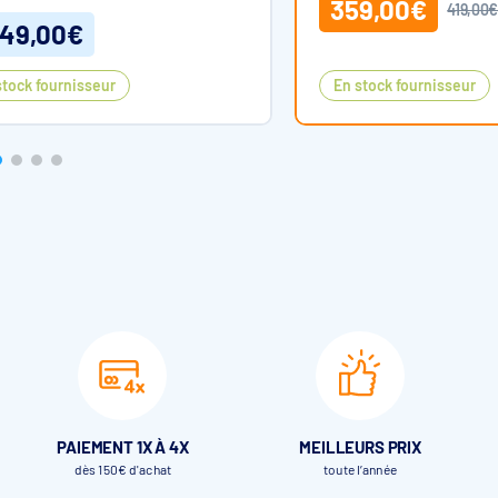
359,00€
419,00
049,00€
stock fournisseur
En stock fournisseur
que est fourni nu, sans pompe, filtre, ni aucun élément de
PAIEMENT 1X À 4X
MEILLEURS PRIX
dès 150€ d'achat
toute l’année