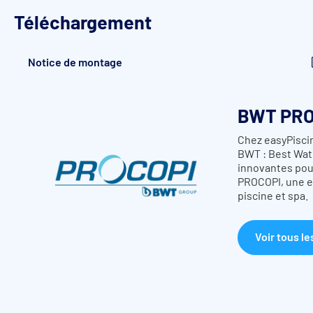
Téléchargement
Notice de montage
BWT PRO
3 modèles disponibles
Chez easyPiscin
BWT : Best Wat
Hauteur : 120 cm
innovantes pour 
Hauteur : 133 cm
PROCOPI, une e
Hauteur : 146 cm
piscine et spa.
Indications de montage
Voir tous le
Assembler les panneaux latéraux (1 et 3) avec le panneau a
(15). Le panneau du dessus arrière (7) peut ne pas être 
Fixer l'ensemble à la structure en bois de la piscine à l'a
Monter le plat de verrou (
10
) sur le panneau latéral gauche
Assembler les panneaux de la trappe dessus (
4
) et avant