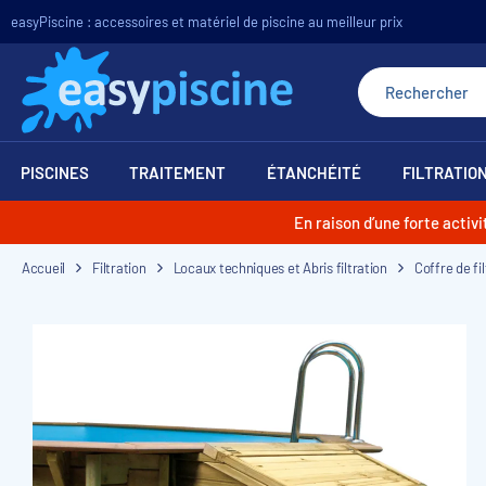
easyPiscine : accessoires et matériel de piscine au meilleur prix
PISCINES
TRAITEMENT
ÉTANCHÉITÉ
FILTRATIO
En raison d’une forte acti
Accueil
Filtration
Locaux techniques et Abris filtration
Coffre de fi