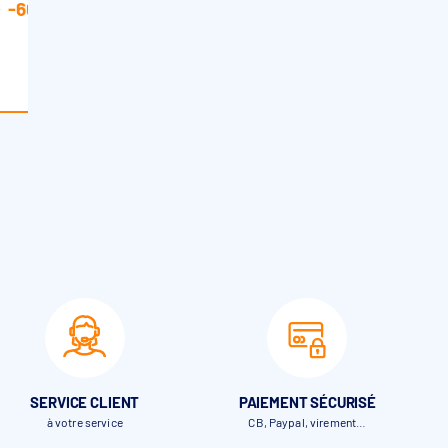
-60,00€
€
869,00€
En stock fournisseur
SERVICE CLIENT
PAIEMENT SÉCURISÉ
à votre service
CB, Paypal, virement…