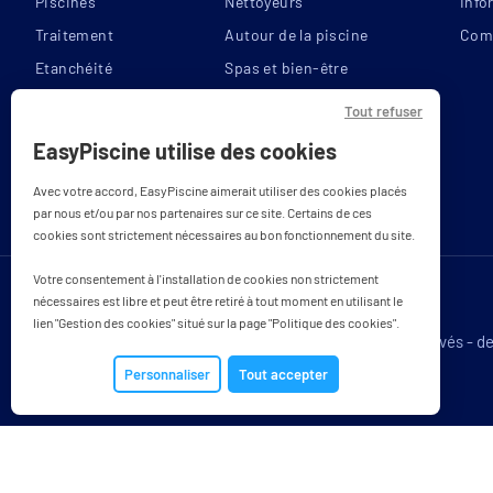
Piscines
Nettoyeurs
Info
Traitement
Autour de la piscine
Com
Etanchéité
Spas et bien-être
Filtration
Reconditionnés
Tout refuser
Couvertures
Bons plans
EasyPiscine utilise des cookies
Chauffage
Avec votre accord, EasyPiscine aimerait utiliser des cookies placés
par nous et/ou par nos partenaires sur ce site. Certains de ces
cookies sont strictement nécessaires au bon fonctionnement du site.
Votre consentement à l'installation de cookies non strictement
nécessaires est libre et peut être retiré à tout moment en utilisant le
lien "Gestion des cookies" situé sur la page "Politique des cookies".
Tous droits réservés - d
Personnaliser
Tout accepter