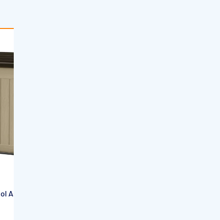
ne
ASTRAL POOL
ol Astral
Local Technique enterré Astralpool
pour filtre de diamètre 600 mm a 750
mm
1 avis