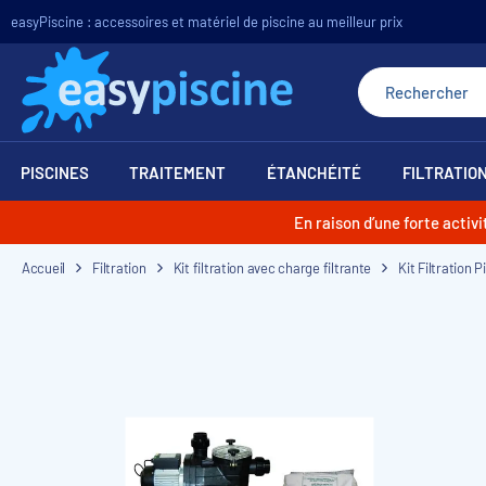
easyPiscine : accessoires et matériel de piscine au meilleur prix
PISCINES
TRAITEMENT
ÉTANCHÉITÉ
FILTRATIO
En raison d’une forte acti
Accueil
Filtration
Kit filtration avec charge filtrante
Kit Filtration P