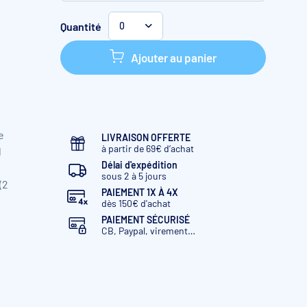
MJB 6-9 M (ex-MJB6M/MJB50M)
6
Quantité
m3/h
Filtre à sable vanne Side
0
FS8 7,8 m3/h 6 voies
D. 450 mm
Ajouter au panier
MJB 6-9 T (ex-MJB6T/MJB50T)
Triphasé
6 m3/h
Filtre à sable
vanne Side FS8 7,8 m3/h 6 voies
D.
450 mm
Filtration à Sable
e
MJB 9-15 M (ex-MJB10M/MJB75M)
LIVRAISON OFFERTE
à partir de 69€ d’achat
l
10 m3/h
527 mm
Filtre à sable
vanne Side FS11 10,8 m3/h 6 voies
Délai d'expédition
sous 2 à 5 jours
(2
MJB 9-15 T (ex-MJB10T/MJB75T)
PAIEMENT 1X À 4X
dès 150€ d'achat
Triphasé
10 m3/h
527 mm
Filtre
à sable vanne Side FS11 10,8 m3/h 6
PAIEMENT SÉCURISÉ
CB, Paypal, virement…
voies
MJB 14-18 T (ex-MJB14T/MJB100T)
Triphasé
14 m3/h
627 mm
Filtre
à sable vanne Side FS15 15,3 m3/h 6
voies