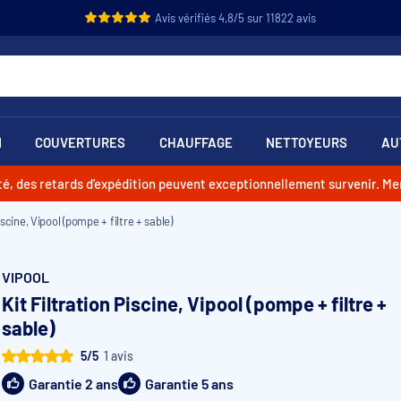
Avis vérifiés 4,8/5 sur 11822 avis
N
COUVERTURES
CHAUFFAGE
NETTOYEURS
AU
vité, des retards d’expédition peuvent exceptionnellement survenir. M
iscine, Vipool (pompe + filtre + sable)
VIPOOL
Kit Filtration Piscine, Vipool (pompe + filtre +
sable)
5/5
1 avis
Garantie 2 ans
Garantie 5 ans