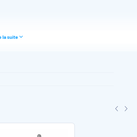
e la suite
ivées, hors-sol ou enterrées
. Elle est monobloc et compacte et