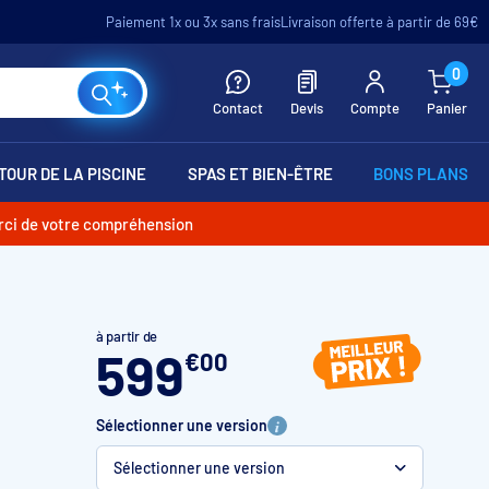
Paiement 1x ou 3x sans frais
Livraison offerte à partir de 69€
0
Contact
Devis
Compte
Panier
TOUR DE LA PISCINE
SPAS ET BIEN-ÊTRE
BONS PLANS
erci de votre compréhension
à partir de
599
€
00
Sélectionner une version
Sélectionner une version