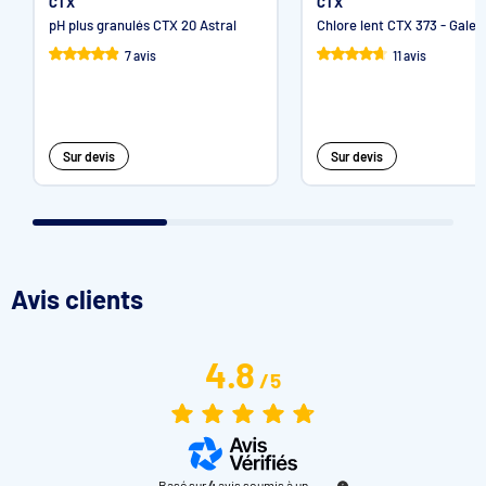
CTX
CTX
pH (1% 20°C)
< 8,5
pH plus granulés CTX 20 Astral
Chlore lent CTX 373 - Galet
7 avis
11 avis
Sur devis
Sur devis
Avis clients
4.8
/
5
Basé sur
4
avis soumis à un