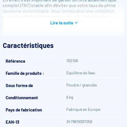
complet (TAC) stable afin d'éviter que votre taux de pH ne
devienne incontrôlable. Vous limitez ainsi une utilisation
excessive de désinfectant et surtout la corrosion des
équipements de votre piscine.
Lire la suite
Caractéristiques
102106
Référence
Atouts de l'augmentateur d'alcalinité (TAC) Alka +
CTX 21
Equilibre de l'eau
Famille de produits :
Empêche les fluctuations de pH lorsque l'alcalinité est
Poudre / granulés
Sous forme de
comprise entre 125 et 150 ppm
Renforce l'équilibre de l'eau
6 kg
Conditionnement
Améliore le confort de la baignade
Fabriqué en Europe
Pays de fabrication
Mode d'emploi
3479619397059
EAN-13
L'alcalinité totale de l'eau doit être comprise entre 125 et 150