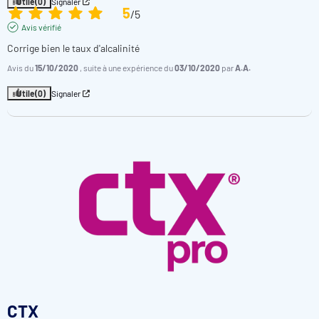
Utile
(0)
Signaler
5
/
5
Avis vérifié
Corrige bien le taux d'alcalinité
Avis du
15/10/2020
, suite à une expérience du
03/10/2020
par
A.A.
Utile
(0)
Signaler
CTX