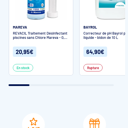
MAREVA
BAYROL
REVACIL Traitement Désinfectant
Correcteur de pH Bayrol pH
piscines sans Chlore Mareva - 0,9L
liquide - bidon de 10 L
avec bouchon doseur
20,95€
64,90€
En stock
Rupture