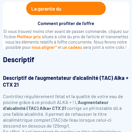
La garantie du
Comment profiter de l'offre
Si vous trouvez moins cher avant de passer commande, cliquez sur
l'icône
Meilleur prix
située à côté du prix de l'article et transmettez
nous les éléments relatifs à l'offre concurrente. Nous ferons notre
possible pour
nous aligner*
et
un cadeau
sera joint à votre colis !
Descriptif
Descriptif de l'augmentateur d'alcalinité (TAC) Alka +
CTX 21
Contrôlez régulièrement l'état et la qualité de votre eau de
piscine grâce à ce produit ALKA +
! L'
Augmentateur
d'alcalinité (TAC) Alka+ CTX 21
corrige un pH instable dû à
une faible alcalinité. Il permet de rehausser le titre
alcalimétrique complet (TAC) de l'eau lorsque celui-ci
descend en dessous de 125mg/l.
En effet, il est important de garder un titre alcalimétrique