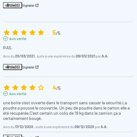
Utile
(0)
Signaler
5
/
5
Avis vérifié
RAS.
Avis du
20/03/2021
, suite à une expérience du
09/03/2021
par
A.A.
Utile
(0)
Signaler
4
/
5
Avis vérifié
une boite s'est ouverte dans le transport sans casser la sécurité.La 
poudre a poussé le couvercle. Un peu de poudre dans le carton elle a 
été récupérée.C'est certain un colis de 19 kg dans le camion ça a 
certainement bougé.
Avis du
17/12/2020
, suite à une expérience du
09/12/2020
par
A.A.