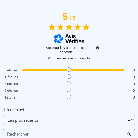
Dimensions du Projecteur Hayward CrystaLogic LED
Blanc béton
5
/
5
Basé sur
1
avis soumis à un
contrôle
Voir tous les avis sur ce site
5
étoiles
1
4
étoiles
0
3
étoiles
0
2
étoiles
0
1
étoile
0
Trier les avis