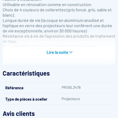
Utilisable en rénovation comme en construction
Choix de 4 couleurs de collerettes (gris foncé, gris, sable et
blanc).
Longue durée de vie (la coque en aluminium anodisé et
l’optique en verre des projecteurs leur confèrent une durée
de vie exceptionnelle, environ 30 000 heures)
Résistance vis à vis de l’agression des produits de traitement
de l’eau.
Économie d’énergie et respect de l’environnement.
Fonctionnent sur courant alternatif 12 V ou continu 20 V
Lire la suite
Caractéristiques du Projecteur Hayward CrystaLogic
LED Blanc béton
Caractéristiques
Couleur éclairage : Blanc
Consommation : 13,5 W
PROBL3478
Référence
Nombre de LED : 60
Lumens : 1650 Lm
Projecteurs
Type de pièces à sceller
Pour piscine béton (revêtement : peinture, carrelage et silico
marbreux)
Télécommande en option
Avis clients