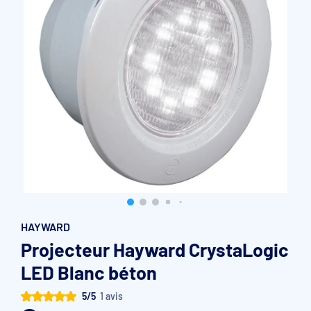
Accessoires et pièces détachées filtration
Pompe de filtration à vitesse variable
Vannes multivoies filtres à sable
Groupe de filtration sur palette
HAYWARD
Projecteur Hayward CrystaLogic
LED Blanc béton
5/5
1 avis