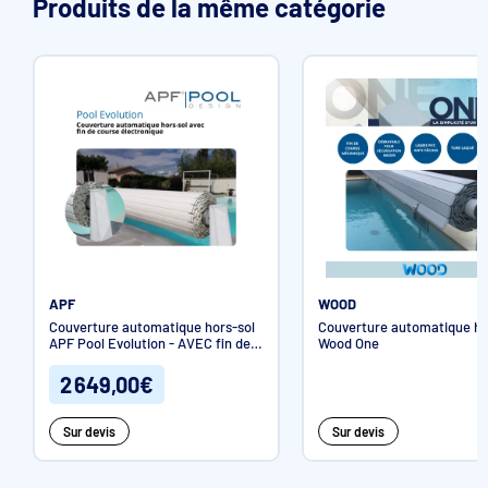
Produits de la même catégorie
1 ensemble de lames polycarbonate 70 mm avec aillettes
(non compatible avec traitement brome)
Les ailettes existent en 3 profondeurs : 10, 20 & 30 mm
APF
WOOD
Couverture automatique hors-sol
Couverture automatique ho
APF Pool Evolution - AVEC fin de
Wood One
course électronique
2 649,00€
2 poteaux aluminium bicolores et laqués blanc, beige, gris
Sur devis
Sur devis
perle ou gris soutenu à fixer sur les margelles