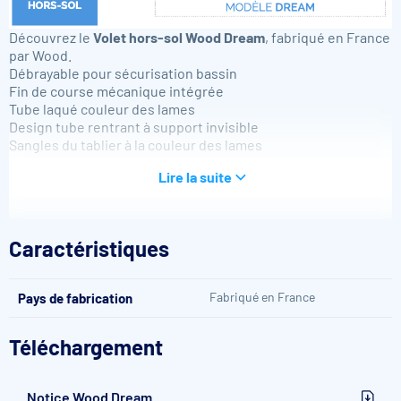
Découvrez le
Volet hors-sol Wood Dream
, fabriqué en France
par Wood.
Débrayable pour sécurisation bassin
Fin de course mécanique intégrée
Tube laqué couleur des lames
Design tube rentrant à support invisible
Sangles du tablier à la couleur des lames
Tablier de lames PVC anti-tâches ou lames polycarbonate
Lire la suite
Ailettes ou brosses interchangeables
Taille du bassin max : 11 x 5 m
Conforme à la norme NFP 90-308
Caractéristiques
Fabriqué en France
Pays de fabrication
Téléchargement
Atouts du Volet hors-sol Wood Dream
Notice Wood Dream