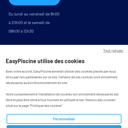
Du lundi au vendredi de 8h00
à 20h00 et le samedi de
08h00 à 12h30
Tout refuser
EasyPiscine utilise des cookies
Avec votre accord, EasyPiscine aimerait utiliser des cookies placés par nous
et/ou par nos partenaires sur ce site. Certains de ces cookies sont strictement
nécessaires au bon fonctionnement du site.
PAIEMENT SÉCURISÉ
Votre consentement à l'installation de cookies non strictement nécessaires est
libre et peut être retiré à tout moment en utilisant le lien "Gestion des cookies"
situé sur la page "Politique des cookies".
Tous droits réservés - designed by
Personnaliser
BWA agence