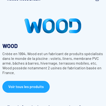
Utilisation toutes saisons
Moteur 24 volts débrayable
Tube d'enroulement peint dans la couleur des poteaux (blanc,
beige, gris perle ou gris soutenu)
Design tube rentrant à support invisible
Sangles du tablier à la couleur des lames
Le best-seller de Wood, édition 2024
Système de fin de course mécanique intégré
WOOD
Caractéristiques techniques du Volet hors-sol
Wood Dream
Créée en 1994, Wood est un fabricant de produits spécialisés
dans le monde de la piscine : volets, liners, membrane PVC
1 ensemble de lames PVC 75 mm de large avec bouchons
armé, bâches à barres, hivernage, terrasses mobiles, etc.
obturateurs à ailettes ou à brosses amovibles
Wood possède notamment 2 usines de fabrication basée en
France.
Voir tous les produits