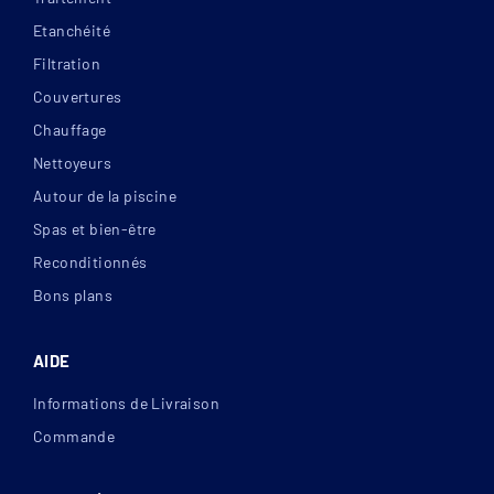
Etanchéité
Filtration
Couvertures
Chauffage
Nettoyeurs
Autour de la piscine
Spas et bien-être
Reconditionnés
Fixation du système de sécurité sur arase ou sur
façade
Bons plans
AIDE
Informations de Livraison
Commande
Les diamètres d'enroulement des volets