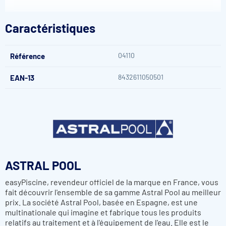
Ce produit permet de doser précisément l'apport d'air dans un
circuit d'eau, ce qui est essentiel pour optimiser l'efficacité et le
Caractéristiques
confort des systèmes de massage ou d'aération dans les piscines.
04110
Référence
8432611050501
EAN-13
ASTRAL POOL
easyPiscine, revendeur officiel de la marque en France, vous
fait découvrir l'ensemble de sa gamme Astral Pool au meilleur
prix. La société Astral Pool, basée en Espagne, est une
multinationale qui imagine et fabrique tous les produits
relatifs au traitement et à l'équipement de l'eau. Elle est le