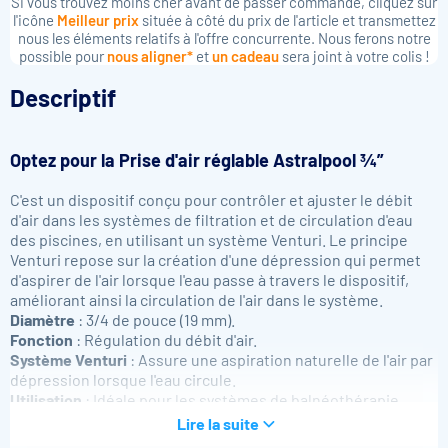
Si vous trouvez moins cher avant de passer commande, cliquez sur
l'icône
Meilleur prix
située à côté du prix de l'article et transmettez
nous les éléments relatifs à l'offre concurrente. Nous ferons notre
possible pour
nous aligner*
et
un cadeau
sera joint à votre colis !
Descriptif
Optez pour la
Prise d'air réglable Astralpool 3⁄4”
C'est un dispositif conçu pour contrôler et ajuster le débit
d'air dans les systèmes de filtration et de circulation d'eau
des piscines, en utilisant un système
Venturi
. Le principe
Venturi repose sur la création d'une dépression qui permet
d'aspirer de l'air lorsque l'eau passe à travers le dispositif,
améliorant ainsi la circulation de l'air dans le système.
Diamètre
: 3/4 de pouce (19 mm).
Fonction
: Régulation du débit d'air.
Système Venturi
: Assure une aspiration naturelle de l'air par
dépression lorsque l'eau circule.
Utilisation
: Idéale pour les systèmes de balnéothérapie,
buses de massage, ou autres systèmes de circulation d'air
Lire la suite
dans les piscines.