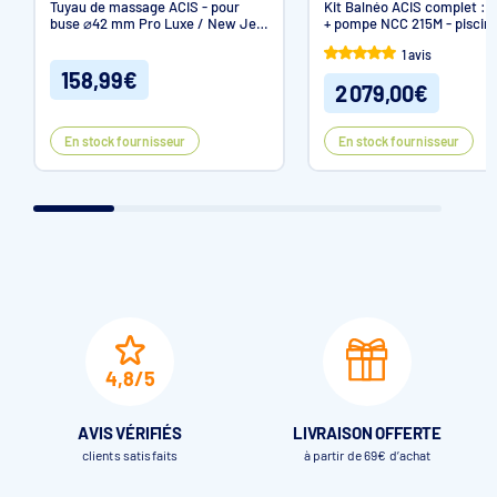
Tuyau de massage ACIS - pour
Kit Balnéo ACIS complet : 
buse ⌀42 mm Pro Luxe / New Jet
+ pompe NCC 215M - piscin
Vag
panneau & béton/liner
1 avis
158,99€
2 079,00€
En stock fournisseur
En stock fournisseur
4,8/5
AVIS VÉRIFIÉS
LIVRAISON OFFERTE
clients satisfaits
à partir de 69€ d’achat