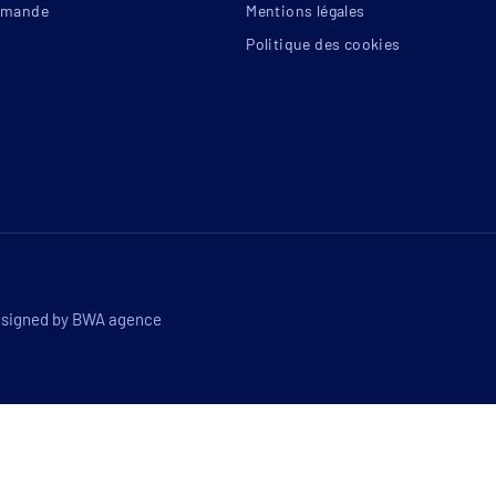
mande
Mentions légales
Politique des cookies
argeur 20 cm avec protection anti-UV en sous-face
Soudure haute fréquence
Ourlet soudé de 6 cm
Double œillet inox tous les 1,20 m environ
ons P inox + Sandowclick 2 embouts de 60 cm
ord de 70 cm pour les bassins jusqu'à 70 m
2
,
0 cm pour les bassins supérieurs à 70 m
2
esigned by
BWA agence
12 x 6 m, avec ou sans escalier
ient pas aux piscines à débordement et miroir
l en bois avec fixations inox (espacement des
œillets d’environ 8
cm)