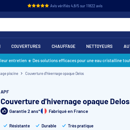
Avis vérifiés 4,8/5 sur 11822 avis
N
COUVERTURES
CHAUFFAGE
NETTOYEURS
AU
lleur entretien ☀️ Des solutions efficaces pour une eau cristalline tout
nage piscine
Couverture d'hivernage opaque Delos
APF
Couverture d'hivernage opaque Delos
Garantie 2 ans*
Fabriqué en France
Résistante
Durable
Très pratique