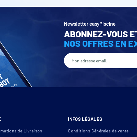
Newsletter easyPiscine
ABONNEZ-VOUS E
NOS OFFRES EN E
E
INFOS LÉGALES
rnage opaque Delos
rmations de Livraison
Conditions Générales de vente
t PVC 580 g/m
2
traité anti-UV et anti-cryptogamique