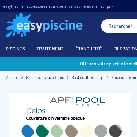
easyPiscine : accessoires et matériel de piscine au meilleur prix
PISCINES
TRAITEMENT
ÉTANCHÉITÉ
FILTRATIO
Offrez à votre piscine le mei
Accueil
Bâches et couvertures
Bâches d'hivernage
Bâches d'hiver