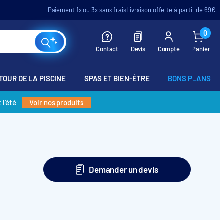
Paiement 1x ou 3x sans frais
Livraison offerte à partir de 69€
0
Contact
Devis
Compte
Panier
TOUR DE LA PISCINE
SPAS ET BIEN-ÊTRE
BONS PLANS
 l’été
Voir nos produits
Demander un devis