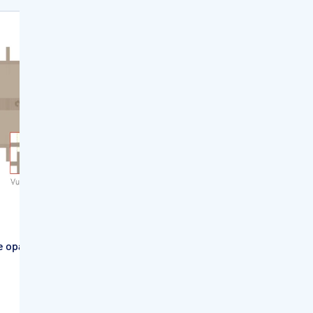
PROMO
ver.
UBBINK
e opaque Cos
Bâche d'hivernage et de sécurité
Ubbink 550g - Océa Ø 580
549,00€
-100,00€
649,00€