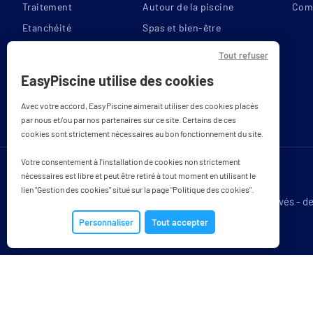
Traitement
Autour de la piscine
Com
Évacuation des eaux
Etanchéité
Spas et bien-être
Grille l
pluviales
Filtration
Reconditionnés
Tout refuser
Assemblage
Couvertures
Bons plans
EasyPiscine utilise des cookies
Chauffage
Finition périmétrique
Avec votre accord, EasyPiscine aimerait utiliser des cookies placés
par nous et/ou par nos partenaires sur ce site. Certains de ces
Système d'accrochage
cookies sont strictement nécessaires au bon fonctionnement du site.
Fixations
Pit
Votre consentement à l'installation de cookies non strictement
Déb
nécessaires est libre et peut être retiré à tout moment en utilisant le
Fabrication
8
lien "Gestion des cookies" situé sur la page "Politique des cookies".
Tous droits réservés - d
Dimensions du bassin maxi
Personnaliser
Tout accepter
Type de bassin
Ne conv
Avec une piscine hors so
Compatibilité