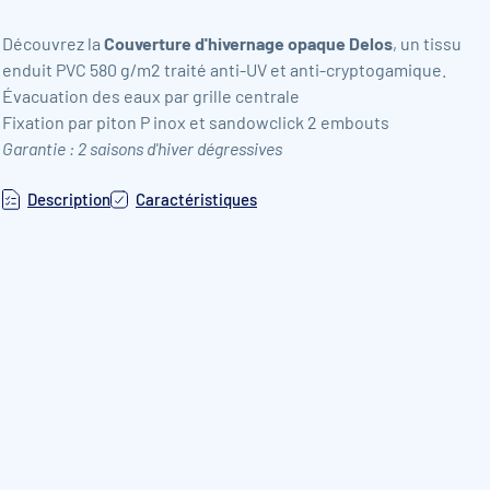
Découvrez la
Couverture d'hivernage opaque Delos
, un t
issu
enduit PVC 580 g/m
2
traité anti-UV et anti-cryptogamique.
Évacuation des eaux par grille centrale
Fixation par piton P inox et sandowclick 2 embouts
Garantie : 2 saisons d'hiver dégressives
Description
Caractéristiques