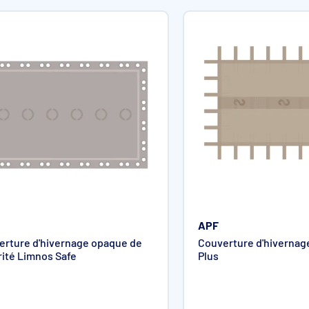
râce au traitement anti-UV
ite la photosynthèse et maintient la limpidité de l’eau durant l’hi
ans le temps.
APF
à votre environnement.
erture d'hivernage opaque de
Couverture d'hivernag
rité Limnos Safe
Plus