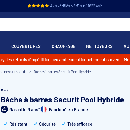
Avis vérifiés 4,8/5 sur 11822 avis
N
COUVERTURES
CHAUFFAGE
NETTOYEURS
AU
vité, des retards d’expédition peuvent exceptionnellement survenir. M
iscines standards
Bâche à barres Securit Pool Hybride
APF
Bâche à barres Securit Pool Hybride
Garantie 3 ans*
Fabriqué en France
Résistant
Sécurité
Très efficace