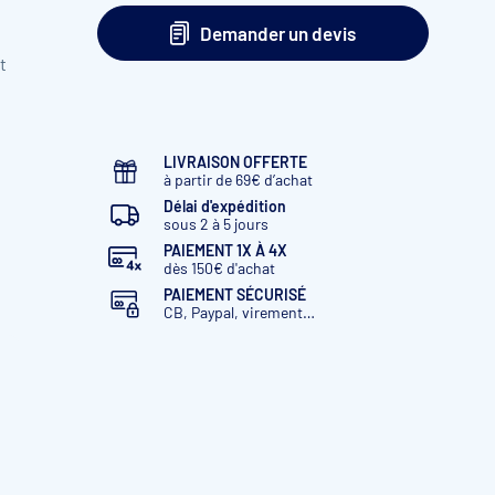
Dimensions bâche 6,60 x 3,60m
Pour bassin :
6 x 3m
Demander un devis
t
Dimensions bâche 7,60 x 4,10m
Pour bassin :
7 x 3,50m
Dimensions bâche 8,60 x 4,60m
Pour bassin :
LIVRAISON OFFERTE
8 x 4m
à partir de 69€ d’achat
Délai d'expédition
Dimensions bâche 9,60 x 4,60m
Pour bassin :
sous 2 à 5 jours
9 x 4m
PAIEMENT 1X À 4X
dès 150€ d'achat
Dimensions bâche 9,60 x 5,10m
Pour bassin :
PAIEMENT SÉCURISÉ
9 x 4,50m
CB, Paypal, virement…
Dimensions bâche 10,60 x 5,60m
Pour bassin
: 10 x 5m
Dimensions bâche 12,60 x 5,60m
Pour bassin
: 12 x 5m
Dimensions bâche 12,60 x 6,60m
Pour bassin