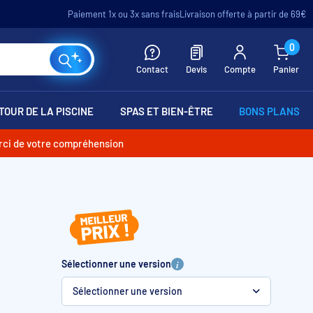
Paiement 1x ou 3x sans frais
Livraison offerte à partir de 69€
0
Contact
Devis
Compte
Panier
TOUR DE LA PISCINE
SPAS ET BIEN-ÊTRE
BONS PLANS
erci de votre compréhension
Sélectionner une version
Sélectionner une version