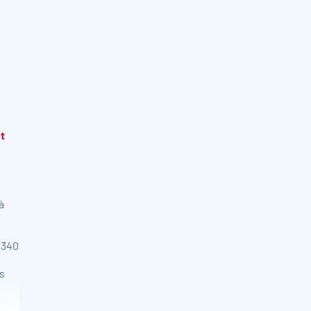
: 12 x 6m
t
à
 340
s