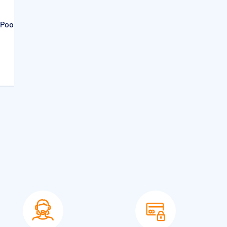
Bâche à barres en kit CF Coverkit
 Pool Hors Sol
Sur devis
e