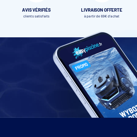
AVIS VÉRIFIÉS
LIVRAISON OFFERTE
Découpe bloc
ok
clients satisfaits
à partir de 69€ d’achat
filtrant
Finitions
Brut de coupe + sangles
Ourle
longueurs
transversales
tra
Accrochage
Sangles réglables
Sangles r
largeurs
coloris assorti
Fixations
Piton douille
Pi
Crochets S
ok
Bandes anti-
x
abrasion
Débordement
25 cm de chaque côté
30 cm 
standard
Tissu enduit PVC 580
Tissu end
Matière
2
g/m
gril