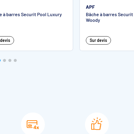
APF
 à barres Securit Pool Luxury
Bâche à barres Securit
Woody
 devis
Sur devis
Hybride
Summum Flex
Hors-sol Woody
6 x 12 m
5 x 12 m
6 x 12 m
ent sur bassin
Découpe en forme
Découpe en form
tangulaire
possible
possible