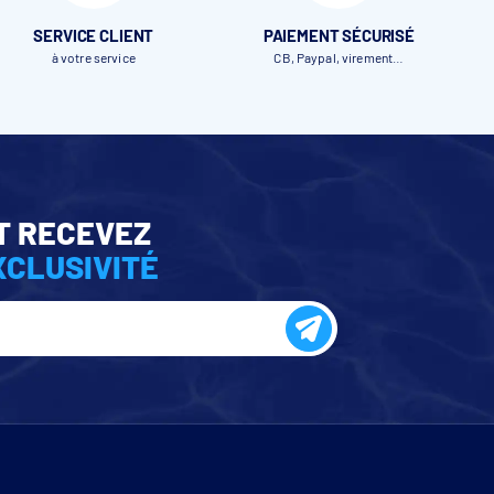
SERVICE CLIENT
PAIEMENT SÉCURISÉ
à votre service
CB, Paypal, virement…
s
s
T RECEVEZ
XCLUSIVITÉ
a
650