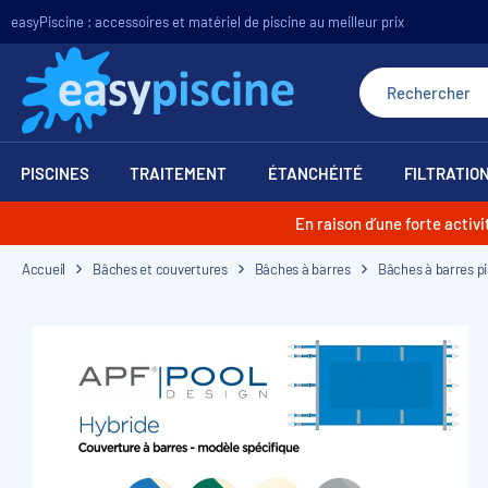
easyPiscine : accessoires et matériel de piscine au meilleur prix
PISCINES
TRAITEMENT
ÉTANCHÉITÉ
FILTRATIO
En raison d’une forte acti
Accueil
Bâches et couvertures
Bâches à barres
Bâches à barres p