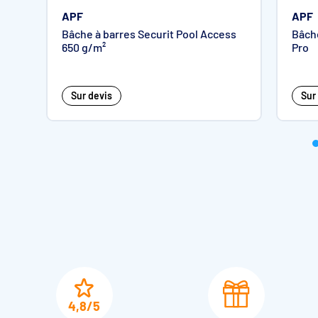
APF
APF
Bâche à barres Securit Pool Access
Bâche
Options : manivelles et motorisations
650 g/m²
Pro
Sur devis
Sur
Caractéristiques générales
Modèle
Modul'ère
Dimensions maxi
6 x 12 m
du bassin
Finitions
Uniquem
4,8/5
Rectangulaire
découpe
rec