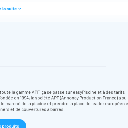
e la suite
rouler avec la sangle de rappel
F P 90-308.
été comme hiver. Les barres reposant sur les margelles, la
bots et filtres un nettoyage optimal.
e la piscine.
toute la gamme APF, ça se passe sur easyPiscine et à des tarifs
Fondée en 1994, la société APF (Annonay Production France) a su
 le marché de la piscine et prendre la place de leader européen 
liners et de couvertures a barres.
s produits