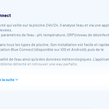
onnect
 qui veille sur la piscine 24h/24. Il analyse l’eau et via une appl
elevées.
 paramètres de l’eau : pH, température, ORP (niveau de désinfect
 tous les types de piscine. Son installation est facile et rapide 
lication Blue Connect (disponible sur iOS et Android), puis de le
alité de l'eau ainsi qu'à des données météorologiques. L'applica
roblème détecté et retrouver une eau parfaite.
e la suite
x de votre piscine : la température de l'eau, le pH, le redox/OR