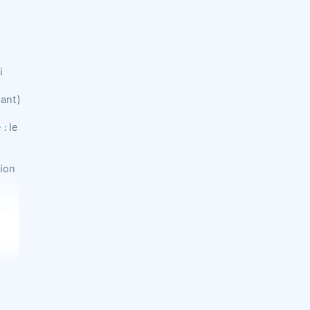
i
ant)
: le
tion
P et