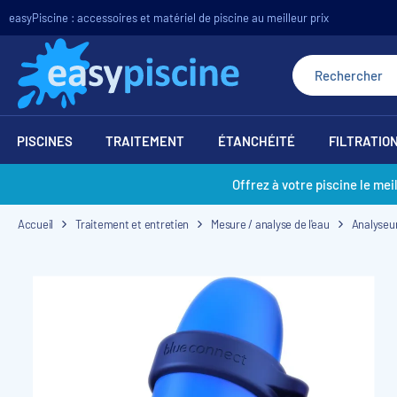
easyPiscine : accessoires et matériel de piscine au meilleur prix
PISCINES
TRAITEMENT
ÉTANCHÉITÉ
FILTRATIO
Offrez à votre piscine le mei
Accueil
Traitement et entretien
Mesure / analyse de l'eau
Analyseur