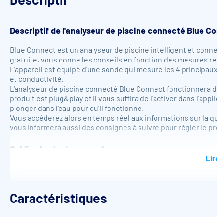
Descriptif de l'analyseur de piscine connecté Blue C
Blue Connect est un analyseur de piscine intelligent et connecté
gratuite, vous donne les conseils en fonction des mesures r
L’appareil est équipé d’une sonde qui mesure les 4 principaux
et conductivité.
L'analyseur de piscine connecté Blue Connect fonctionnera dans
produit est plug&play et il vous suffira de l'activer dans l'app
plonger dans l'eau pour qu'il fonctionne.
Vous accéderez alors en temps réel aux informations sur la qu
vous informera aussi des consignes à suivre pour régler le p
Oubliez les tests manuels
Lir
Blue Connect PLUS analyse en continu les paramètres principau
la conductivité.
Caractéristiques
Fini les inquiétudes pour l'entretien de votre piscine