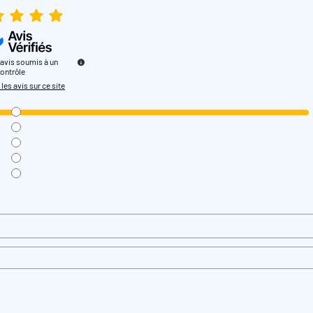
avis soumis à un
ontrôle
 les avis sur ce site