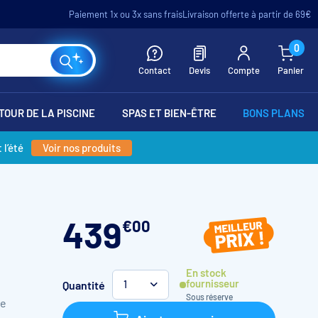
Paiement 1x ou 3x sans frais
Livraison offerte à partir de 69€
0
Contact
Devis
Compte
Panier
TOUR DE LA PISCINE
SPAS ET BIEN-ÊTRE
BONS PLANS
 l’été
Voir nos produits
439
€
00
En stock
fournisseur
Quantité
1
Sous réserve
e