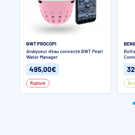
BWT PROCOPI
BENI
Analyseur d'eau connecté BWT Pearl
Boîti
Water Manager
Conn
495,00€
32
Rupture
En 