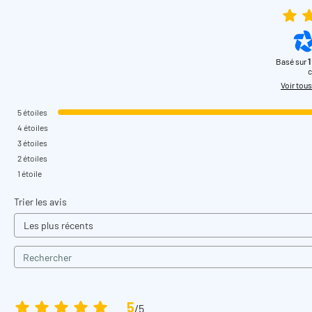
Basé sur
1
c
Voir tous
5
étoiles
4
étoiles
3
étoiles
2
étoiles
1
étoile
Trier les avis
5
/
5