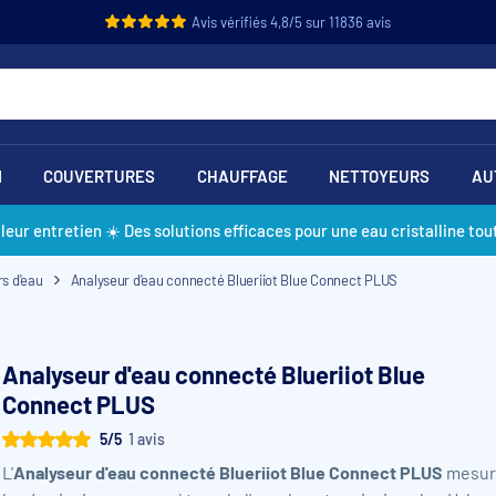
Avis vérifiés 4,8/5 sur 11836 avis
N
COUVERTURES
CHAUFFAGE
NETTOYEURS
AU
lleur entretien ☀️ Des solutions efficaces pour une eau cristalline tout
s d'eau
Analyseur d'eau connecté Blueriiot Blue Connect PLUS
Analyseur d'eau connecté Blueriiot Blue
Connect PLUS
5/5
1 avis
L'
Analyseur d'eau connecté Blueriiot Blue Connect PLUS
mesur