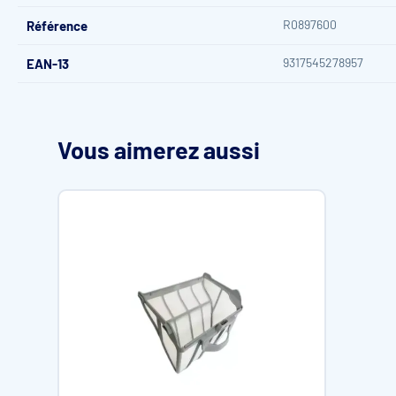
R0897600
Référence
9317545278957
EAN-13
Vous aimerez aussi