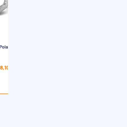
DOLPHIN
 Polaris
Chariot universel pour robot piscine
Dolphin
-8,10€
Exclusivité magasin