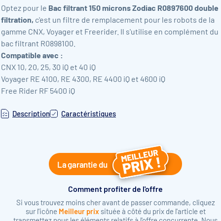
Optez pour le
Bac filtrant 150 microns Zodiac R0897600 double
filtration,
c'est un filtre de remplacement pour les robots de la
gamme CNX, Voyager et Freerider. Il s'utilise en complément du
bac filtrant R0898100.
Compatible avec :
CNX 10, 20, 25, 30 iQ et 40 iQ
Voyager RE 4100, RE 4300, RE 4400 iQ et 4600 iQ
Free Rider RF 5400 iQ
Description
Caractéristiques
La garantie du
Comment profiter de l'offre
Si vous trouvez moins cher avant de passer commande, cliquez
sur l'icône
Meilleur prix
située à côté du prix de l'article et
transmettez nous les éléments relatifs à l'offre concurrente. Nous