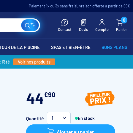
Paiement 1x ou 3x sans frais
Livraison offerte à partir de 69€
0
Contact
Devis
Compte
Panier
TOUR DE LA PISCINE
SPAS ET BIEN-ÊTRE
BONS PLANS
 l’été
Voir nos produits
44
€
90
Quantité
En stock
1
Ajouter au panier