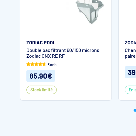
ZODIAC POOL
ZODI
Double bac filtrant 60/150 microns
Cheni
Zodiac CNX RE RF
paire
3 avis
39
85,90€
Stock limité
En 