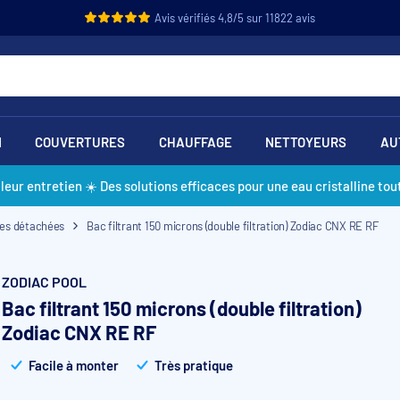
Avis vérifiés 4,8/5 sur 11822 avis
N
COUVERTURES
CHAUFFAGE
NETTOYEURS
AU
lleur entretien ☀️ Des solutions efficaces pour une eau cristalline tout
ces détachées
Bac filtrant 150 microns (double filtration) Zodiac CNX RE RF
ZODIAC POOL
Bac filtrant 150 microns (double filtration)
Zodiac CNX RE RF
Facile à monter
Très pratique