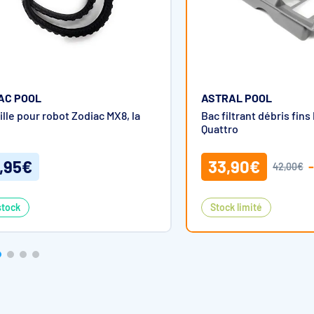
AC POOL
ASTRAL POOL
lle pour robot Zodiac MX8, la
Bac filtrant débris fins
Quattro
,95€
33,90€
42,00€
stock
Stock limité